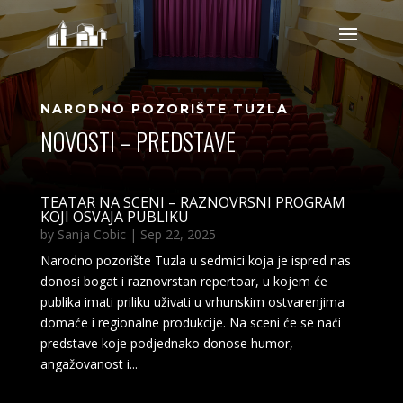
NARODNO POZORIŠTE TUZLA
NOVOSTI – PREDSTAVE
TEATAR NA SCENI – RAZNOVRSNI PROGRAM
KOJI OSVAJA PUBLIKU
by
Sanja Cobic
|
Sep 22, 2025
Narodno pozorište Tuzla u sedmici koja je ispred nas
donosi bogat i raznovrstan repertoar, u kojem će
publika imati priliku uživati u vrhunskim ostvarenjima
domaće i regionalne produkcije. Na sceni će se naći
predstave koje podjednako donose humor,
angažovanost i...