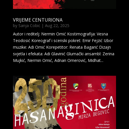
VRIJEME CENTURIONA
by
Sanja Cobic
|
Aug 22, 2025
Autor i reditelj: Nermin Omić Kostimografija: Vesna
Teodosić Koreograf i scenski pokret: Emir Fejzić Izbor
muzike: Adi Omić Korepetitor: Renata Bagarić Dizajn
svjetla i efekata: Adi Glavinić Glumački ansambl: Zerina
Mujkić, Nermin Omić, Adnan Omerović, Midhat...