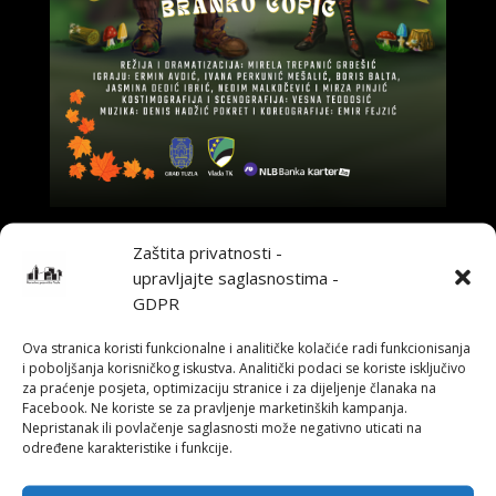
JEŽEVA KUĆICA
Zaštita privatnosti -
by
Sanja Cobic
|
Aug 22, 2025
upravljajte saglasnostima -
GDPR
Autor: Branko Ćopić Adaptacija i režija: Mirela Trepanić
Grbešić Scenografija i kostimografija: Vesna Teodosić
Ova stranica koristi funkcionalne i analitičke kolačiće radi funkcionisanja
Muzika: Denis Hadžić Pokret i koreografija: Emir Fejzić
i poboljšanja korisničkog iskustva. Analitički podaci se koriste isključivo
Glumački ansambl: Ermin Avdić, Ivana Perkunić
za praćenje posjeta, optimizaciju stranice i za dijeljenje članaka na
Mešalić, Boris Balta, Jasmina Dedić Ibrić, Mirza...
Facebook. Ne koriste se za pravljenje marketinških kampanja.
Nepristanak ili povlačenje saglasnosti može negativno uticati na
određene karakteristike i funkcije.