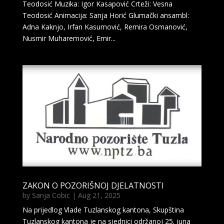
Teodosić Muzika: Igor Kasapović Crteži: Vesna
Teodosić Animacija: Sanja Horić Glumački ansambl:
Adna Kaknjo, Irfan Kasumović, Remira Osmanović,
Nusmir Muharemović, Emir...
ZAKON O POZORIŠNOJ DJELATNOSTI
by
Sanja Cobic
|
Aug 21, 2025
Na prijedlog Vlade Tuzlanskog kantona, Skupština
Tuzlanskog kantona je na sjednici održanoj 25. juna