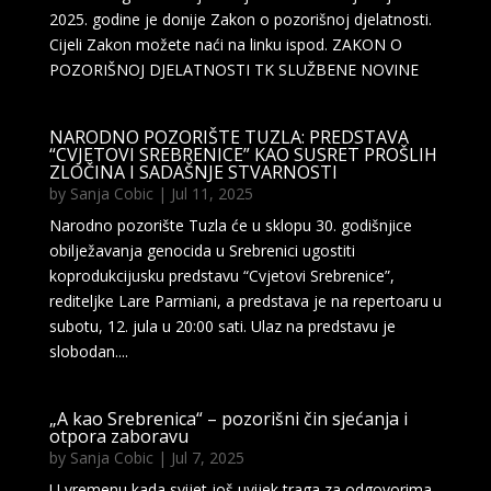
2025. godine je donije Zakon o pozorišnoj djelatnosti.
Cijeli Zakon možete naći na linku ispod. ZAKON O
POZORIŠNOJ DJELATNOSTI TK SLUŽBENE NOVINE
NARODNO POZORIŠTE TUZLA: PREDSTAVA
“CVJETOVI SREBRENICE” KAO SUSRET PROŠLIH
ZLOČINA I SADAŠNJE STVARNOSTI
by
Sanja Cobic
|
Jul 11, 2025
Narodno pozorište Tuzla će u sklopu 30. godišnjice
obilježavanja genocida u Srebrenici ugostiti
koprodukcijusku predstavu “Cvjetovi Srebrenice”,
rediteljke Lare Parmiani, a predstava je na repertoaru u
subotu, 12. jula u 20:00 sati. Ulaz na predstavu je
slobodan....
„A kao Srebrenica“ – pozorišni čin sjećanja i
otpora zaboravu
by
Sanja Cobic
|
Jul 7, 2025
U vremenu kada svijet još uvijek traga za odgovorima