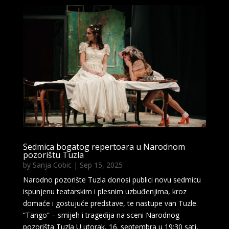
Sedmica bogatog repertoara u Narodnom
pozorištu Tuzla
by
Sanja Cobic
|
Sep 15, 2025
Narodno pozorište Tuzla donosi publici novu sedmicu
ispunjenu teatarskim i plesnim uzbuđenjima, kroz
domaće i gostujuće predstave, te nastupe van Tuzle.
“Tango” – smijeh i tragedija na sceni Narodnog
pozorišta Tuzla U utorak, 16. septembra u 19:30 sati,