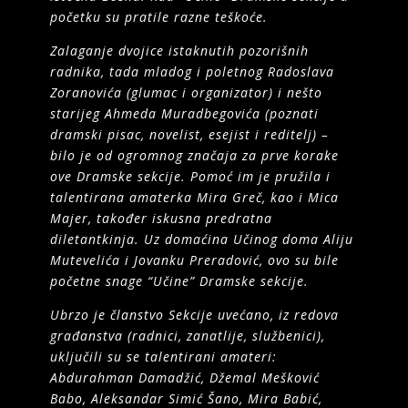
početku su pratile razne teškoće.
Zalaganje dvojice istaknutih pozorišnih
radnika, tada mladog i poletnog Radoslava
Zoranovića (glumac i organizator) i nešto
starijeg Ahmeda Muradbegovića (poznati
dramski pisac, novelist, esejist i reditelj) –
bilo je od ogromnog značaja za prve korake
ove Dramske sekcije. Pomoć im je pružila i
talentirana amaterka Mira Greč, kao i Mica
Majer, također iskusna predratna
diletantkinja. Uz domaćina Učinog doma Aliju
Mutevelića i Jovanku Preradović, ovo su bile
početne snage “Učine” Dramske sekcije.
Ubrzo je članstvo Sekcije uvećano, iz redova
građanstva (radnici, zanatlije, službenici),
uključili su se talentirani amateri:
Abdurahman Damadžić, Džemal Mešković
Babo, Aleksandar Simić Šano, Mira Babić,