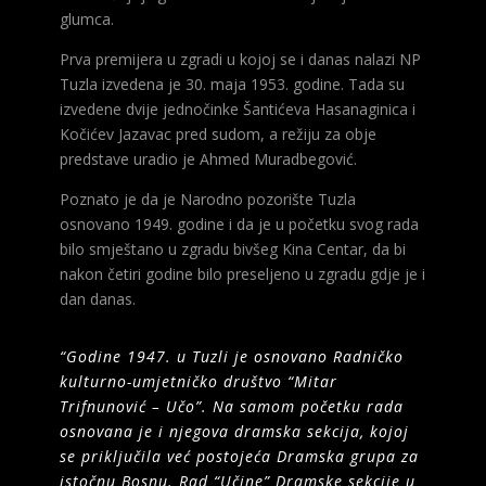
glumca.
Prva premijera u zgradi u kojoj se i danas nalazi NP
Tuzla izvedena je 30. maja 1953. godine. Tada su
izvedene dvije jednočinke Šantićeva Hasanaginica i
Kočićev Jazavac pred sudom, a režiju za obje
predstave uradio je Ahmed Muradbegović.
Poznato je da je Narodno pozorište Tuzla
osnovano 1949. godine i da je u početku svog rada
bilo smještano u zgradu bivšeg Kina Centar, da bi
nakon četiri godine bilo preseljeno u zgradu gdje je i
dan danas.
“Godine 1947. u Tuzli je osnovano Radničko
kulturno-umjetničko društvo “Mitar
Trifnunović – Učo”. Na samom početku rada
osnovana je i njegova dramska sekcija, kojoj
se priključila već postojeća Dramska grupa za
istočnu Bosnu. Rad “Učine” Dramske sekcije u