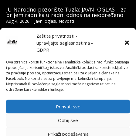
JU Narodno pozorište Tuzla: JAVNI OGLAS – za
prijem radnika u radni odnos na neodređeno
Aug 4, 2026
|
Javni oglasi
,
Novosti
Zaštita privatnosti -
IZMJENA/DOPUNA PLANA NABAVKI ZA 2025.
upravljajte saglasnostima -
GODINU
GDPR
Feb 12, 2025
|
Javne nabavke
Ova stranica koristi funkcionalne i analitičke kolačiće radi funkcionisanja
i poboljšanja korisničkog iskustva. Analitički podaci se koriste isključivo
Plan nabavki za 2025. godinu
za praćenje posjeta, optimizaciju stranice i za dijeljenje članaka na
Jan 17, 2025
|
Javne nabavke
Facebook. Ne koriste se za pravljenje marketinških kampanja.
Nepristanak ili povlačenje saglasnosti može negativno uticati na
određene karakteristike i funkcije.
IZMJENA/ DOPUNA PLANA NABAVKI ZA 2024.
GODINU
Prihvati sve
Dec 4, 2024
|
Javne nabavke
Odbij sve
Prikaži podešavanja