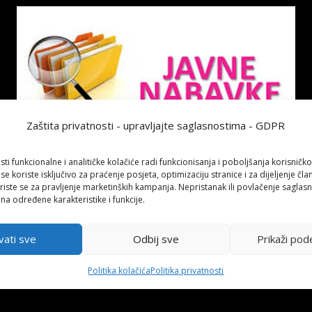
Zaštita privatnosti - upravljajte saglasnostima - GDPR
sti funkcionalne i analitičke kolačiće radi funkcionisanja i poboljšanja korisničko
 se koriste isključivo za praćenje posjeta, optimizaciju stranice i za dijeljenje čl
naći na linku ispod:
iste se za pravljenje marketinških kampanja. Nepristanak ili povlačenje saglas
 na određene karakteristike i funkcije.
vati sve
Odbij sve
Prikaži pod
 2024. GODINU
IZMJENA/DOPU
Politika kolačića
Politika privatnosti