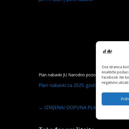
Ova stranica kori
Analitički podaci
Plan nabavki JU Narodno pozorište Tuzla možete 
Facebook. Ne kor
negativno uticati
Plan nabavki za 2025. godinu
Prih
←
IZMJENA/ DOPUNA PLANA NABAVKI ZA