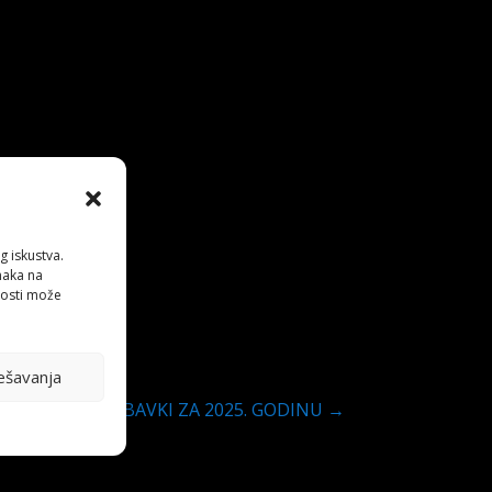
g iskustva.
anaka na
nosti može
ešavanja
NA PLANA NABAVKI ZA 2025. GODINU
→