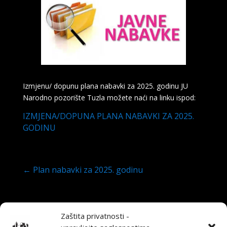
Izmjenu/ dopunu plana nabavki za 2025. godinu JU
Narodno pozorište Tuzla možete naći na linku ispod:
IZMJENA/DOPUNA PLANA NABAVKI ZA 2025.
GODINU
←
Plan nabavki za 2025. godinu
Također pročitajte
Zaštita privatnosti -