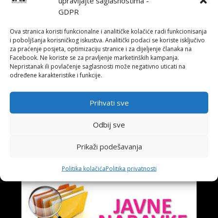
upravljajte saglasnostima -
GDPR
Ova stranica koristi funkcionalne i analitičke kolačiće radi funkcionisanja
i poboljšanja korisničkog iskustva. Analitički podaci se koriste isključivo
za praćenje posjeta, optimizaciju stranice i za dijeljenje članaka na
Facebook. Ne koriste se za pravljenje marketinških kampanja.
Nepristanak ili povlačenje saglasnosti može negativno uticati na
određene karakteristike i funkcije.
Prihvati sve
Plan nabavki za 2025. godinu
Odbij sve
Jan 17, 2025
Prikaži podešavanja
Politika kolačića
Politika privatnosti