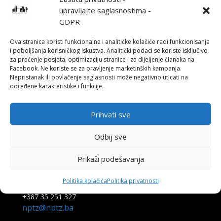
drama@nptz.ba
upravljajte saglasnostima -
GDPR
Služba Tehnike
Menes Mušić, Rukovodilaca službe Tehnike
Ova stranica koristi funkcionalne i analitičke kolačiće radi funkcionisanja
+387 35 366 796
i poboljšanja korisničkog iskustva. Analitički podaci se koriste isključivo
tehnika@nptz.ba
za praćenje posjeta, optimizaciju stranice i za dijeljenje članaka na
Facebook. Ne koriste se za pravljenje marketinških kampanja.
Nepristanak ili povlačenje saglasnosti može negativno uticati na
određene karakteristike i funkcije.
Šef zajedničke službe
Mirza Ćatibušić
Prihvati sve
mirza@nptz.ba
Odbij sve
Prikaži podešavanja
Tajnica
Politika kolačića
Politika privatnosti
Adela Bajrić
+387 35 251 327
nptz@nptz.ba