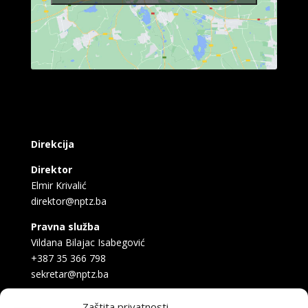
Direkcija
Direktor
Elmir Krivalić
direktor@nptz.ba
Pravna služba
Vildana Bilajac Isabegović
+387 35 366 798
sekretar@nptz.ba
Umjetnički rukovodilac
Zaštita privatnosti -