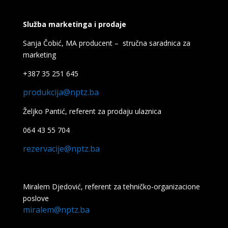
Služba marketinga i prodaje
Sanja Čobić, MA producent – stručna saradnica za
marketing
+387 35 251 645
produkcija@nptz.ba
Željko Pantić, referent za prodaju ulaznica
064 43 55 704
rezervacije@nptz.ba
Miralem Djedović, referent za tehničko-organizacione
poslove
miralem@nptz.ba