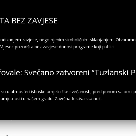
TA BEZ ZAVJESE
dizanjem zavjese, nego njenim simboličnim sklanjanjem. Otvaramo pro
 Mjesec pozorišta bez zavjese donosi programe koji publici...
ovale: Svečano zatvoreni “Tuzlanski P
i su u atmosferi istinske umjetničke svečanosti, pred punom salom i 
ke umjetnosti u našem gradu. Završna festivalska noć...