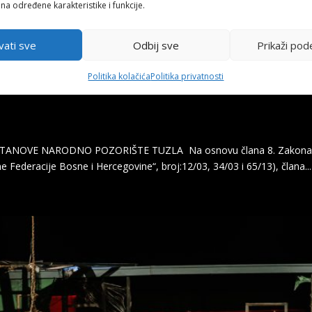
 na određene karakteristike i funkcije.
vati sve
Odbij sve
Prikaži pod
Politika kolačića
Politika privatnosti
ANOVE NARODNO POZORIŠTE TUZLA Na osnovu člana 8. Zakona o mi
 Federacije Bosne i Hercegovine“, broj:12/03, 34/03 i 65/13), člana...