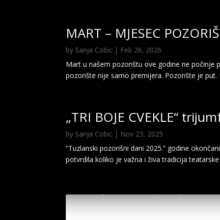
MART – MJESEC POZORIŠ
by
Sanja Cobic
|
Feb 26, 2026
Mart u našem pozorištu ove godine ne počinje po
pozorište nije samo premijera. Pozorište je put.
„TRI BOJE CVEKLE“ trijumf
by
Sanja Cobic
|
Nov 23, 2025
“Tuzlanski pozorišni dani 2025.” godine okončan
potvrdila koliko je važna i živa tradicija teatars