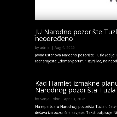
JU Narodno pozorište Tuzl
neodređeno
by
admin
|
Aug 4, 2026
Javna ustanova Narodno pozorište Tuzla (dalje: Po
radnamjesta: „domar/portir“, 1 izvršilac, na neo
Kad Hamlet izmakne planu,
Narodnog pozorišta Tuzla
by
Sanja Cobic
|
Apr 13, 2026
Na repertoaru Narodnog pozorišta Tuzla u četvrta
dešava iza pozorišne zavjese. Tekst potpisuje Ni