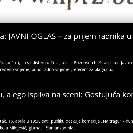
a: JAVNI OGLAS – za prijem radnika u
zorište), sa sjedištem u Tuzli, u ulici Pozorišna br.4 raspisuje Javni
dređeno vrijeme, puno radno vrijeme „referent za blagajnu...
 a ego ispliva na sceni: Gostujuća ko
k, 16. aprila u 19:30 sati, publiku očekuje komedija „Na tragu“ – duh
kola Milojević, glumac i član ansambla...