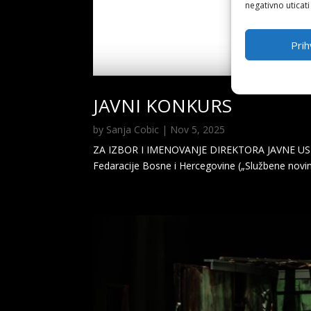
negativno uticati
Prih
JAVNI KONKURS
by
Sanja Cobic
|
Nov 5, 2025
ZA IZBOR I IMENOVANJE DIREKTORA JAVNE UST
Fedaracije Bosne i Hercegovine („Službene novine