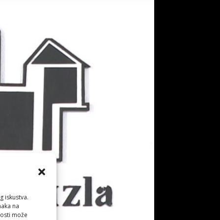
g iskustva.
anaka na
nosti može