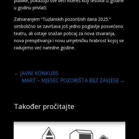
publike, pokazuju sve veći interes koji festival iz godine
u godinu privlači.
Zatvaranjem “Tuzlanskih pozorišnih dana 2025.”
simbolično se završava još jedno poglavlje posvećeno
teatru, ali ostaje snažan poticaj za nova stvaranja,
nova preispitivanja i novu umjetničku hrabrost kojoj se
radujemo već naredne godine.
←
JAVNI KONKURS
MART – MJESEC POZORIŠTA BEZ ZAVJESE
→
Također pročitajte