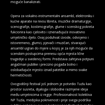
moguće banalizirati.
Opera za vokalno-instrumentalni ansambl, elektroniku i
kućne aparate na nivou libreta, muzičke dramaturgije,
scenografije, kostimografije, glume i scenskog pokreta
fukcionira kao cjelovito i iznenađujuće inovativno
umjetničko djelo. Ovaj poduhvat izvode, odvojeno i
istovremeno, glumci, pjevači i muzičari, stvarajući
ansambl uigran do mjere u kojoj je za njih moguće da
scenskim postupcima prenesu opća mjesta lične
tragedije u svedenoj formi. Predstava zahtjeva potpuni
angažman publike i precizno pogađa bolno i
oslobađajuće mjesto iznad patetike a mimo svake
hermetičnosti.
Ovogodišnji festival još jednom je potvrdio Tuzlu kao
prostor susreta, dijaloga i slobodne razmjene ideja
među umjetnicima iz regije. Profesionalnost kolektiva
NP Tuzla, medijska pokrivenost i prije svega podrška