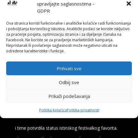
Na nivou govora, gestikulacije i pokreta Karanović
upravljajte saglasnostima -
direktno, u jako discipliniranom i utišanom izrazu,
GDPR
prenosi značenje mita u kulturi. Impresivna umjetnička
izvedba ovdje kontrolira raskošni talent. Birajući iz
Ova stranica koristi funkcionalne i analitičke kolačiće radi funkcionisanja
i poboljšanja korisničkog iskustva. Analitički podaci se koriste isključivo
obilja vlastitih mogućnosti ograničena sredstva i
za praćenje posjeta, optimizaciju stranice i za dijeljenje članaka na
insistirajući na nježnom i zatomljenom, Karanović
Facebook. Ne koriste se za pravljenje marketinških kampanja.
izvodi začudan i rijedak glumački podvig.
Nepristanak ili povlačenje saglasnosti može negativno uticati na
određene karakteristike i funkcije.
Najnagrađenija predstava ovogodišnjih “Tuzlanskih
pozorišnih dana” je predstava “Tri boje cvekle”,
Prihvati sve
osvojivši najveći broj priznanja:
Nagradu za najbolju predstavu po izboru publike
Odbij sve
Nagradu “Asim Horozić” za najbolju muziku
Prikaži podešavanja
Nagradu “Nijaz Alispahić” za najbolju dramaturgiju
Nagradu “Radoslav Zoranović” za najbolju predstavu
Politika kolačića
Politika privatnosti
u cjelini, po izboru stručnog žirija
i time potvrdila status istinskog festivalkog favorita.