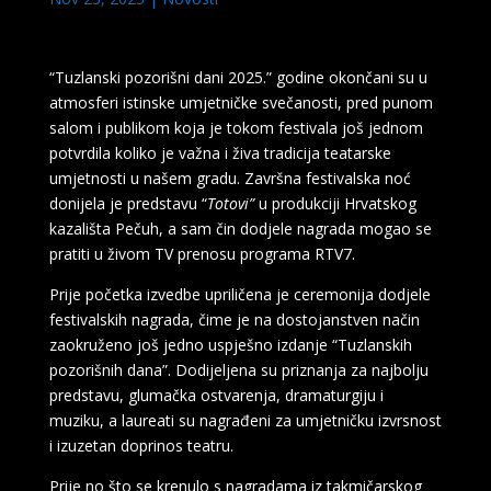
“Tuzlanski pozorišni dani 2025.” godine okončani su u
atmosferi istinske umjetničke svečanosti, pred punom
salom i publikom koja je tokom festivala još jednom
potvrdila koliko je važna i živa tradicija teatarske
umjetnosti u našem gradu. Završna festivalska noć
donijela je predstavu “
Totovi”
u produkciji Hrvatskog
kazališta Pečuh, a sam čin dodjele nagrada mogao se
pratiti u živom TV prenosu programa RTV7.
Prije početka izvedbe upriličena je ceremonija dodjele
festivalskih nagrada, čime je na dostojanstven način
zaokruženo još jedno uspješno izdanje “Tuzlanskih
pozorišnih dana”. Dodijeljena su priznanja za najbolju
predstavu, glumačka ostvarenja, dramaturgiju i
muziku, a laureati su nagrađeni za umjetničku izvrsnost
i izuzetan doprinos teatru.
Prije no što se krenulo s nagradama iz takmičarskog