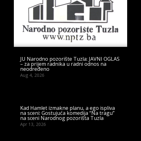
JU Narodno pozorište Tuzla: JAVNI OGLAS
– za prijem radnika u radni odnos na
neodređeno
Aug 4, 2026
Kad Hamlet izmakne planu, a ego ispliva
na sceni: Gostujuća komedija “Na tragu”
na sceni Narodnog pozorišta Tuzla
Apr 13, 2026