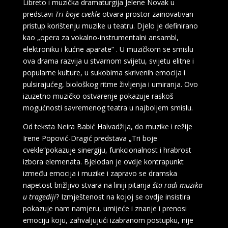
Libreto i muzička dramaturgija Jelene Novak u
predstavi
Tri boje cvekle
otvara prostor zainovativan
pristup korištenju muzike u teatru. Djelo je definirano
kao „opera za vokalno-instrumentalni ansambl,
elektroniku i kućne aparate“ . U muzičkom se smislu
ova drama razvija u stvarnom svijetu, svijetu elitne i
popularne kulture, u sukobima skrivenih emocija i
pulsirajućeg, biološkog ritme življenja i umiranja. Ovo
izuzetno muzičko ostvarenje pokazuje raskoš
mogućnosti savremenog teatra u najboljem smislu.
Od teksta Neira Babić Halvadžija, do muzike i režije
Irene Popović-Dragić predstava „Tri boje
cvekle“pokazuje sinergiju, funkcionalnost i hrabrost
izbora elemenata. Bjelodan je ovdje kontrapunkt
između emocija i muzike i zapravo se dramska
napetost brižljivo stvara na liniji pitanja
šta radi muzika
u tragediji
? Izmještenost na kojoj se ovdje insistira
pokazuje nam namjeru, umijeće i znanje i prenosi
emociju koju, zahvaljujući izabranom postupku, nije