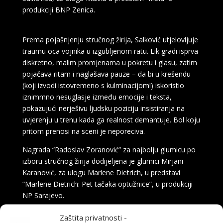
produkciji BNP Zenica.
Prema pojašnjenju stručnog žirija, Salković utjelovljuje
traumu oca vojnika u izgubljenom ratu. Lik gradi isprva
diskretno, malim promjenama u pokretu i glasu, zatim
pojačava ritam i naglašava pauze – da bi u krešendu
(koji izvodi istovremeno s kulminacijom!) iskoristio
iznimmno nesuglasje između emocije i teksta,
pokazujući nerješivu ljudsku poziciju insistiranja na
uvjerenju u trenu kada ga realnost demantuje. Bol koju
pritom prenosi na sceni je neporeciva.
Nagrada “Radoslav Zoranović” za najbolju glumicu po
izboru stručnog žirija dodijeljena je glumici Mirjani
Karanović, za ulogu Marlene Dietrich, u predstavi
“Marlene Dietrich: Pet tačaka optužnice”, u produkciji
NP Sarajevo.
Zaštita privatnosti -