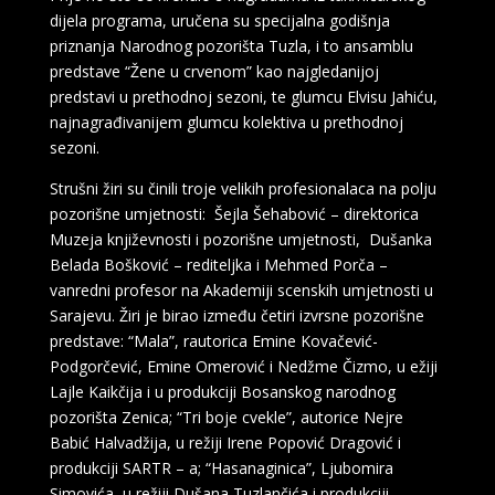
dijela programa, uručena su specijalna godišnja
priznanja Narodnog pozorišta Tuzla, i to ansamblu
predstave “Žene u crvenom” kao najgledanijoj
predstavi u prethodnoj sezoni, te glumcu Elvisu Jahiću,
najnagrađivanijem glumcu kolektiva u prethodnoj
sezoni.
Strušni žiri su činili troje velikih profesionalaca na polju
pozorišne umjetnosti: Šejla Šehabović – direktorica
Muzeja književnosti i pozorišne umjetnosti, Dušanka
Belada Bošković – rediteljka i Mehmed Porča –
vanredni profesor na Akademiji scenskih umjetnosti u
Sarajevu. Žiri je birao između četiri izvrsne pozorišne
predstave: “Mala”, rautorica Emine Kovačević-
Podgorčević, Emine Omerović i Nedžme Čizmo, u ežiji
Lajle Kaikčija i u produkciji Bosanskog narodnog
pozorišta Zenica; “Tri boje cvekle”, autorice Nejre
Babić Halvadžija, u režiji Irene Popović Dragović i
produkciji SARTR – a; “Hasanaginica”, Ljubomira
Simovića, u režiji Dušana Tuzlančića i produkciji