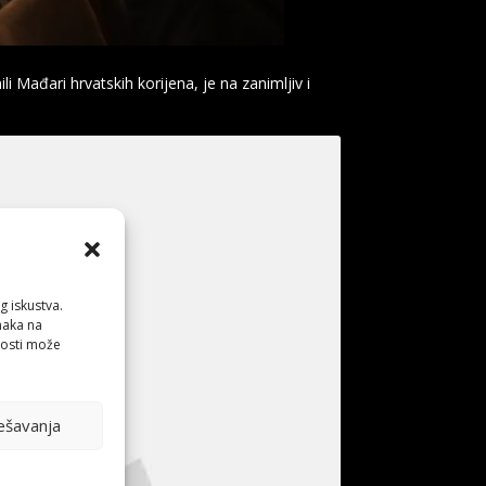
i Mađari hrvatskih korijena, je na zanimljiv i
g iskustva.
anaka na
nosti može
ešavanja