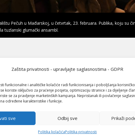
štu Pečuh u Mađarskoj, u četvrtak, 23. februara. Publika, koju su činil
la tuzlanski glumački ansambl.
Zaštita privatnosti - upravljajte saglasnostima - GDPR
sti funkcionalne i analitičke kolačiće radi funkcionisanja i poboljšanja korisničko
 se koriste isključivo za praćenje posjeta, optimizaciju stranice i za dijeljenje čl
iste se za pravljenje marketinških kampanja. Nepristanak ili povlačenje saglas
 na određene karakteristike i funkcije.
vati sve
Odbij sve
Prikaži pod
Politika kolačića
Politika privatnosti