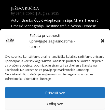
JEŽEVA KUĆICA
by
Sanja Cobic
|
Aug 22, 2025
Autor: Branko Ćopić Adaptacija i režija: Mirela Trepanić
Grbešić Scenografija i kostimografija: Vesna Teodosić
Muzika: Denis Hadžić Pokret i koreografija: Emir Fejzić
Zaštita privatnosti -
Glumački ansambl: Ermin Avdić, Ivana Perkunić
upravljajte saglasnostima -
Mešalić, Boris Balta, Jasmina Dedić Ibrić, Mirza...
GDPR
Ova stranica koristi funkcionalne i analitičke kolačiće radi funkcionisanja
i poboljšanja korisničkog iskustva. Analitički podaci se koriste isključivo
za praćenje posjeta, optimizaciju stranice i za dijeljenje članaka na
Facebook. Ne koriste se za pravljenje marketinških kampanja.
Nepristanak ili povlačenje saglasnosti može negativno uticati na
određene karakteristike i funkcije.
Prihvati sve
Odbij sve