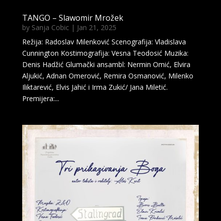
TANGO – Slawomir Mrožek
by
Sanja Cobic
|
Jan 21, 2025
Režija: Radoslav Milenković Scenografija: Vladislava
Cunnington Kostimografija: Vesna Teodosić Muzika:
Denis Hadžić Glumački ansambl: Nermin Omić, Elvira
Aljukić, Adnan Omerović, Remira Osmanović, Milenko
Iliktarević, Elvis Jahić i Irma Zukić/ Jana Miletić.
Premijera:...