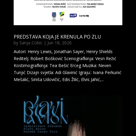
PREDSTAVA KOJA JE KRENULA PO ZLU
by
Sanja Cobic
|
Jun 18, 2026
Autori: Henry Lewis, Jonathan Sayer, Henry Shields
Reditelj: Robert Bošković Scenografkinja: Vesn Režić
Kostimografkinja: Tea Bešić Erceg Muzika: Neven
Tunjić Dizajn svjetla: Adi Glavinić Igraju:: Ivana Perkunić
Mešalić, Siniša Udovičić, Edis Žilić, Elvis Jahić,...