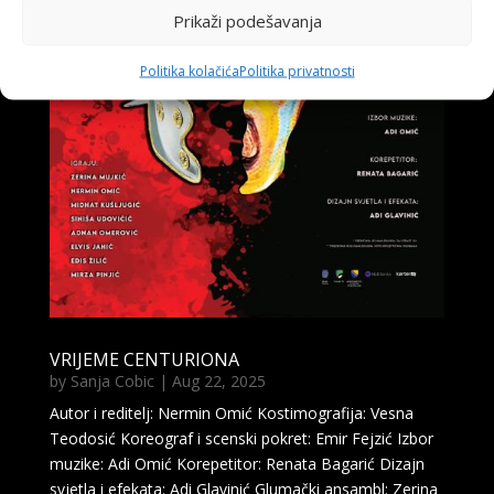
Prikaži podešavanja
Politika kolačića
Politika privatnosti
VRIJEME CENTURIONA
by
Sanja Cobic
|
Aug 22, 2025
Autor i reditelj: Nermin Omić Kostimografija: Vesna
Teodosić Koreograf i scenski pokret: Emir Fejzić Izbor
muzike: Adi Omić Korepetitor: Renata Bagarić Dizajn
svjetla i efekata: Adi Glavinić Glumački ansambl: Zerina