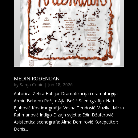
MEDIN ROĐENDAN
by
Sanja Cobic
|
Jun 18, 2026
Autorica: Zehra Hubijar Dramatizacija i dramaturgija:
Armin Behrem Režija: Ajla Bešić Scenografija: Hari
Ejubović Kostimografija: Vesna Teodosić Muzika: Mirza
Rahmanović Indigo Dizajn svjetla: Edin Džaferović
Asistentica scenografa: Alma Demirović Korepetitor:
Denis...