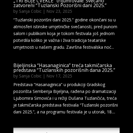
„TRI BOJE CVEKLE“ trijumfovale: Svečano
zatvoreni “Tuzlanski Pozorišni dani 2025.”
by
Sanja Cobic
|
Nov 23, 2025
“Tuzlanski pozorišni dani 2025.” godine okončani su u
atmosferi istinske umjetničke svečanosti, pred punom
salom i publikom koja je tokom festivala još jednom
potvrdila koliko je važna i živa tradicija teatarske
umjetnosti u našem gradu. Završna festivalska noć...
Bijeljinska “Hasanaginica” treća takmičarska
predstava “Tuzlanskih pozorišnih dana 2025.”
by
Sanja Cobic
|
Nov 17, 2025
Predstava “Hasanaginica” u produkciji Gradskog
pozorišta Semberija Bijeljina, rađena po dramatizaciji
Ljubomira Simovića i u režiji Dušana Tuzlančića, treća
je takmičarska predstava festivala “Tuzlanski pozorišni
dani 2025.”, a na programu festivala je u utorak, 18....