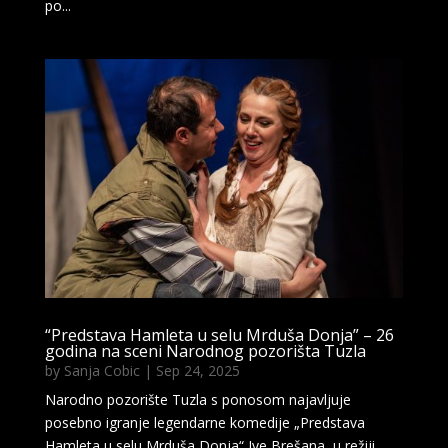
po...
“Predstava Hamleta u selu Mrduša Donja” – 26
godina na sceni Narodnog pozorišta Tuzla
by
Sanja Cobic
|
Sep 24, 2025
Narodno pozorište Tuzla s ponosom najavljuje
posebno igranje legendarne komedije „Predstava
Hamleta u selu Mrduša Donja“ Ive Brešana, u režiji