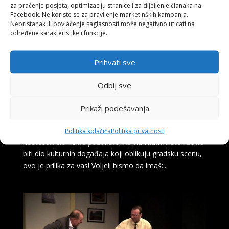
za praćenje posjeta, optimizaciju stranice i za dijeljenje članaka na
Facebook. Ne koriste se za pravljenje marketinških kampanja.
Nepristanak ili povlačenje saglasnosti može negativno uticati na
određene karakteristike i funkcije.
Prihvati sve
Narodno pozorište Tuzla poziva mlade da
postanu dio tima – prijavite se za poziciju
Odbij sve
hostese!
by
Sanja Cobic
|
Oct 2, 2025
Prikaži podešavanja
Narodno pozorište Tuzla otvara vrata mladima i poziva
ih da postanu dio našeg dinamičnog tima na poziciji
Politika kolačića
Politika privatnosti
hostese. Ako volite pozorište, komunikativni ste i želite
biti dio kulturnih događaja koji oblikuju gradsku scenu,
ovo je prilika za vas! Voljeli bismo da imaš:...