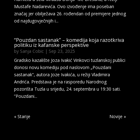
Mustafe Nadarevića. Ovo izvođenje ima poseban
značaj jer obilježava 26. rođendan od premijere jednog
od najdugovječnijih i...
“Pouzdan sastanak” – komedija koja razotkriva
politiku iz kafanske perspektive
by
Sanja Cobic
|
Sep 23, 2025
Gradsko kazalište Joza Ivakić Vinkovci tuzlanskoj publici
donosi novu komediju pod naslovom „Pouzdani
sastanak“, autora Joze Ivakića, u režiji Vladimira
Andrića. Predstava je na rasporedu Narodnog
pozorišta Tuzla u srijedu, 24. septembra u 19:30 sati.
”Pouzdani...
« Older Entries
Next Entries »