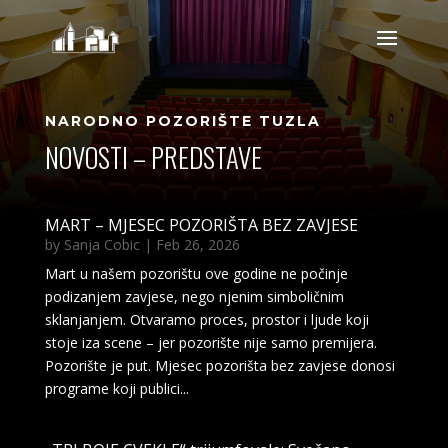
NARODNO POZORIŠTE TUZLA
NOVOSTI – PREDSTAVE
MART – MJESEC POZORIŠTA BEZ ZAVJESE
by
Sanja Cobic
|
Feb 26, 2026
Mart u našem pozorištu ove godine ne počinje
podizanjem zavjese, nego njenim simboličnim
sklanjanjem. Otvaramo proces, prostor i ljude koji
stoje iza scene – jer pozorište nije samo premijera.
Pozorište je put. Mjesec pozorišta bez zavjese donosi
programe koji publici...