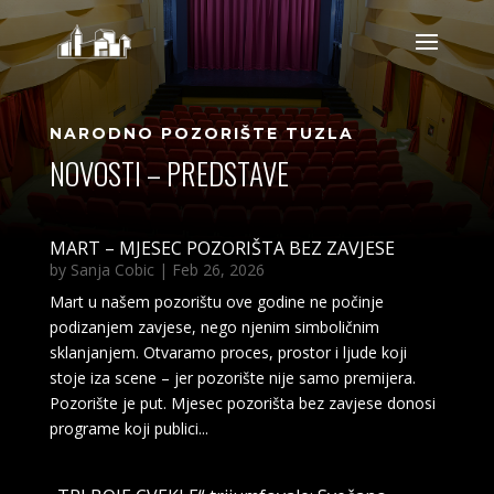
NARODNO POZORIŠTE TUZLA
NOVOSTI – PREDSTAVE
MART – MJESEC POZORIŠTA BEZ ZAVJESE
by
Sanja Cobic
|
Feb 26, 2026
Mart u našem pozorištu ove godine ne počinje
podizanjem zavjese, nego njenim simboličnim
sklanjanjem. Otvaramo proces, prostor i ljude koji
stoje iza scene – jer pozorište nije samo premijera.
Pozorište je put. Mjesec pozorišta bez zavjese donosi
programe koji publici...