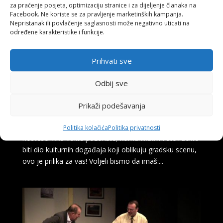
za praćenje posjeta, optimizaciju stranice i za dijeljenje članaka na
Facebook. Ne koriste se za pravljenje marketinških kampanja.
Nepristanak ili povlačenje saglasnosti može negativno uticati na
određene karakteristike i funkcije.
Prihvati sve
Narodno pozorište Tuzla poziva mlade da
postanu dio tima – prijavite se za poziciju
Odbij sve
hostese!
by
Sanja Cobic
|
Oct 2, 2025
Prikaži podešavanja
Narodno pozorište Tuzla otvara vrata mladima i poziva
ih da postanu dio našeg dinamičnog tima na poziciji
Politika kolačića
Politika privatnosti
hostese. Ako volite pozorište, komunikativni ste i želite
biti dio kulturnih događaja koji oblikuju gradsku scenu,
ovo je prilika za vas! Voljeli bismo da imaš:...