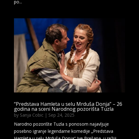
po...
“Predstava Hamleta u selu Mrduša Donja” – 26
godina na sceni Narodnog pozorišta Tuzla
by
Sanja Cobic
|
Sep 24, 2025
Narodno pozorište Tuzla s ponosom najavljuje
posebno igranje legendarne komedije „Predstava
Hamleta u selu Mrduša Donja“ Ive Brešana, u režiji