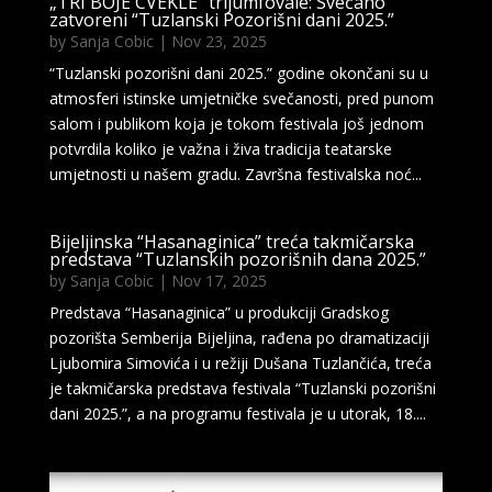
„TRI BOJE CVEKLE“ trijumfovale: Svečano
zatvoreni “Tuzlanski Pozorišni dani 2025.”
by
Sanja Cobic
|
Nov 23, 2025
“Tuzlanski pozorišni dani 2025.” godine okončani su u
atmosferi istinske umjetničke svečanosti, pred punom
salom i publikom koja je tokom festivala još jednom
potvrdila koliko je važna i živa tradicija teatarske
umjetnosti u našem gradu. Završna festivalska noć...
Bijeljinska “Hasanaginica” treća takmičarska
predstava “Tuzlanskih pozorišnih dana 2025.”
by
Sanja Cobic
|
Nov 17, 2025
Predstava “Hasanaginica” u produkciji Gradskog
pozorišta Semberija Bijeljina, rađena po dramatizaciji
Ljubomira Simovića i u režiji Dušana Tuzlančića, treća
je takmičarska predstava festivala “Tuzlanski pozorišni
dani 2025.”, a na programu festivala je u utorak, 18....