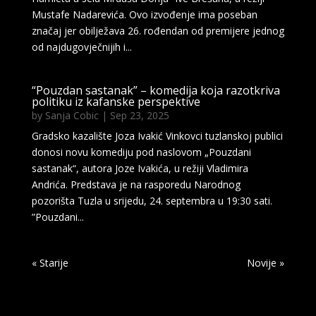
Mustafe Nadarevića. Ovo izvođenje ima poseban
značaj jer obilježava 26. rođendan od premijere jednog
od najdugovječnijih i...
“Pouzdan sastanak” – komedija koja razotkriva
politiku iz kafanske perspektive
by
Sanja Cobic
|
Sep 23, 2025
Gradsko kazalište Joza Ivakić Vinkovci tuzlanskoj publici
donosi novu komediju pod naslovom „Pouzdani
sastanak“, autora Joze Ivakića, u režiji Vladimira
Andrića. Predstava je na rasporedu Narodnog
pozorišta Tuzla u srijedu, 24. septembra u 19:30 sati.
”Pouzdani...
« Older Entries
Next Entries »