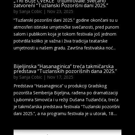
„TRI BOJE CVEKLE“ trijumfovale: Svečano
zatvoreni “Tuzlanski Pozorišni dani 2025.”
by
Sanja Cobic
|
Nov 23, 2025
“Tuzlanski pozorišni dani 2025.” godine okončani su u
atmosferi istinske umjetničke svečanosti, pred punom
salom i publikom koja je tokom festivala još jednom
potvrdila koliko je važna i živa tradicija teatarske
umjetnosti u našem gradu. Završna festivalska noć...
Bijeljinska “Hasanaginica” treća takmičarska
predstava “Tuzlanskih pozorišnih dana 2025.”
by
Sanja Cobic
|
Nov 17, 2025
Predstava “Hasanaginica” u produkciji Gradskog
pozorišta Semberija Bijeljina, rađena po dramatizaciji
Ljubomira Simovića i u režiji Dušana Tuzlančića, treća
je takmičarska predstava festivala “Tuzlanski pozorišni
dani 2025.”, a na programu festivala je u utorak, 18....