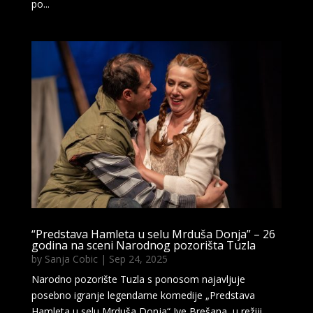
po...
“Predstava Hamleta u selu Mrduša Donja” – 26
godina na sceni Narodnog pozorišta Tuzla
by
Sanja Cobic
|
Sep 24, 2025
Narodno pozorište Tuzla s ponosom najavljuje
posebno igranje legendarne komedije „Predstava
Hamleta u selu Mrduša Donja“ Ive Brešana, u režiji