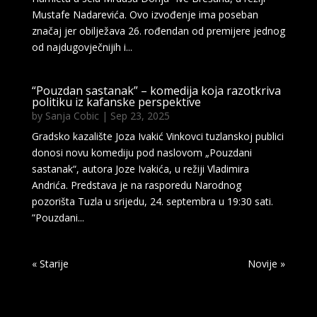
Mustafe Nadarevića. Ovo izvođenje ima poseban
značaj jer obilježava 26. rođendan od premijere jednog
od najdugovječnijih i...
“Pouzdan sastanak” – komedija koja razotkriva
politiku iz kafanske perspektive
by
Sanja Cobic
|
Sep 23, 2025
Gradsko kazalište Joza Ivakić Vinkovci tuzlanskoj publici
donosi novu komediju pod naslovom „Pouzdani
sastanak“, autora Joze Ivakića, u režiji Vladimira
Andrića. Predstava je na rasporedu Narodnog
pozorišta Tuzla u srijedu, 24. septembra u 19:30 sati.
”Pouzdani...
« Older Entries
Next Entries »