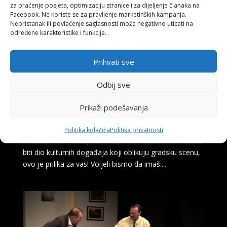
za praćenje posjeta, optimizaciju stranice i za dijeljenje članaka na
Facebook. Ne koriste se za pravljenje marketinških kampanja.
Nepristanak ili povlačenje saglasnosti može negativno uticati na
određene karakteristike i funkcije.
Prihvati sve
Narodno pozorište Tuzla poziva mlade da
postanu dio tima – prijavite se za poziciju
Odbij sve
hostese!
by
Sanja Cobic
|
Oct 2, 2025
Prikaži podešavanja
Narodno pozorište Tuzla otvara vrata mladima i poziva
ih da postanu dio našeg dinamičnog tima na poziciji
Politika kolačića
Politika privatnosti
hostese. Ako volite pozorište, komunikativni ste i želite
biti dio kulturnih događaja koji oblikuju gradsku scenu,
ovo je prilika za vas! Voljeli bismo da imaš:...