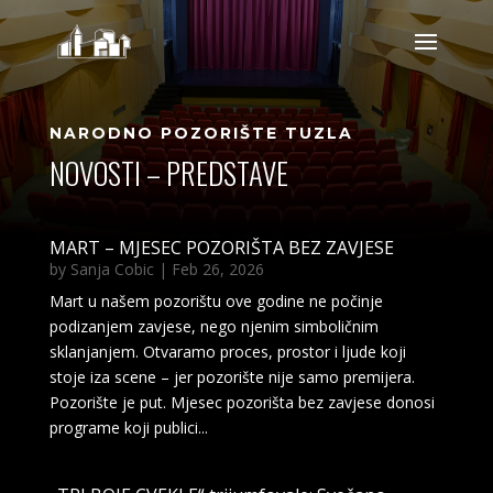
NARODNO POZORIŠTE TUZLA
NOVOSTI – PREDSTAVE
MART – MJESEC POZORIŠTA BEZ ZAVJESE
by
Sanja Cobic
|
Feb 26, 2026
Mart u našem pozorištu ove godine ne počinje
podizanjem zavjese, nego njenim simboličnim
sklanjanjem. Otvaramo proces, prostor i ljude koji
stoje iza scene – jer pozorište nije samo premijera.
Pozorište je put. Mjesec pozorišta bez zavjese donosi
programe koji publici...