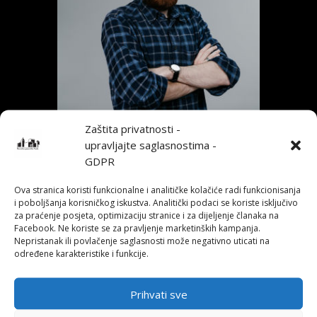
Zaštita privatnosti -
upravljajte saglasnostima -
GDPR
Ova stranica koristi funkcionalne i analitičke kolačiće radi funkcionisanja
i poboljšanja korisničkog iskustva. Analitički podaci se koriste isključivo
za praćenje posjeta, optimizaciju stranice i za dijeljenje članaka na
Facebook. Ne koriste se za pravljenje marketinških kampanja.
Mirza Pinjić rođen je 1997. godine. (Tuzla, BiH).
Nepristanak ili povlačenje saglasnosti može negativno uticati na
određene karakteristike i funkcije.
Godine 2020. diplomirao na Akademiji dramskih
umjetnosti u Tuzli, odsjek – Gluma.
Igrao u predstavama Teatra Kabare Tuzla, Narodnog
Prihvati sve
pozorišta Tuzla i Pozorišta mladih Tuzle. Igrao i na