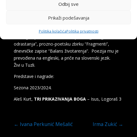
filmu. Dobitnik je više kolektivnih i pojedinačnih
Odbij sve
nagrada i priznanja za svoj umjetnički rad. Piše kratke
priče i pjesme, koje su objavljivane u časopisima i
Prikaži podešavanja
zajedničkim zbirkama u BiH i inostranstvu. Objavio je
knjige: zbirku poezije “Ekshumacija duše”, koautor je
Politika kolačića
Politika privatnosti
monografije “Mladi Tuzle – Mjesto sigurnog
odrastanja”, prozno-poetsku zbirku “Fragmenti”,
dnevničke zapise “Balans životarenja”. Poezija mu je
prevođena na engleski, a priče na slovenski jezik.
Živi u Tuzli.
Predstave i nagrade:
Sezona 2023/2024.
Aleš Kurt,
TRI PRIKAZIVANJA BOGA
– Isus, Logoraš 3
←
Ivana Perkunić Mešalić
Irma Zukić
→