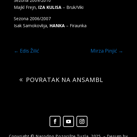
Sezona 2009/2010
Majkl Frejn,
IZA KULISA
– Bruk/Viki
Sezona 2006/2007
Isak Samokovlija,
HANKA
– Firaunka
←
Edis Žilić
Mirza Pinjić
→
POVRATAK NA ANSAMBL
Copyright © Narodno Pozorište Tuzla, 2025. – Design by