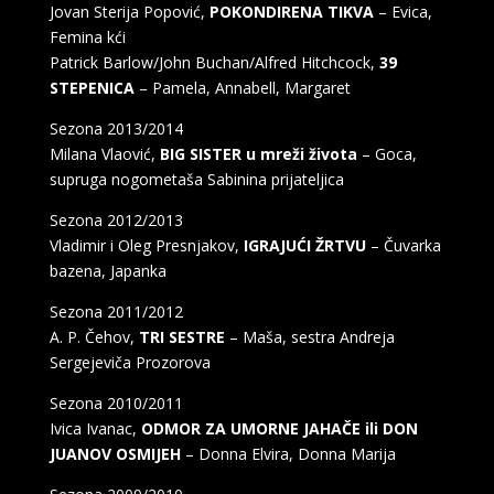
Jovan Sterija Popović,
POKONDIRENA TIKVA
– Evica,
Femina kći
Patrick Barlow/John Buchan/Alfred Hitchcock,
39
STEPENICA
– Pamela, Annabell, Margaret
Sezona 2013/2014
Milana Vlaović,
BIG SISTER u mreži života
– Goca,
supruga nogometaša Sabinina prijateljica
Sezona 2012/2013
Vladimir i Oleg Presnjakov,
IGRAJUĆI ŽRTVU
– Čuvarka
bazena, Japanka
Sezona 2011/2012
A. P. Čehov,
TRI SESTRE
– Maša, sestra Andreja
Sergejeviča Prozorova
Sezona 2010/2011
Ivica Ivanac,
ODMOR ZA UMORNE JAHAČE ili DON
JUANOV OSMIJEH
– Donna Elvira, Donna Marija