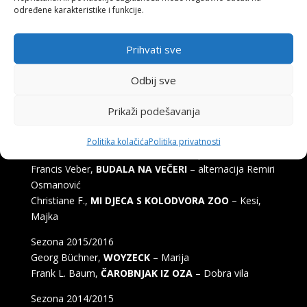
Joe Orton,
ŠTA JE SOBAR VIDIO?
– Mrs. PRENTICE
određene karakteristike i funkcije.
Milenko Iliktarević,
ČAROBNO IZLETIŠTE
, predstava za
djecu – Zeko i novinar
Prihvati sve
Sezona 2017/2018
Odbij sve
Miodrag Žalica,
MIRIŠU LI JORGOVANI U NEW
YORKU?
– Nevenka
Prikaži podešavanja
Sezona 2016/2017
po drami Paula Pörtnera priredili Bruce Jordan i Marilyn
Politika kolačića
Politika privatnosti
Abrams,
ČISTO LUDILO
– Barbara Filipović, frizerka
Francis Veber,
BUDALA NA VEČERI
– alternacija Remiri
Osmanović
Christiane F.,
MI DJECA S KOLODVORA ZOO
– Kesi,
Majka
Sezona 2015/2016
Georg Büchner,
WOYZECK
– Marija
Frank L. Baum,
ČAROBNJAK IZ OZA
– Dobra vila
Sezona 2014/2015