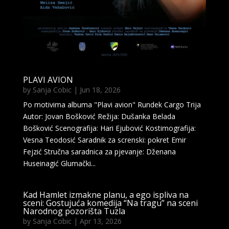
PLAVI AVION
by
Sanja Cobic
|
Jun 18, 2026
Po motivima albuma "Plavi avion" Rundek Cargo Trija
Autor: Jovan Bošković Režija: Dušanka Belada
Bošković Scenografija: Hari Ejubović Kostimografija:
Vesna Teodosić Saradnik za screnski: pokret Emir
Fejzić Stručna saradnica za pjevanje: Dženana
Huseinagić Glumački...
Kad Hamlet izmakne planu, a ego ispliva na
sceni: Gostujuća komedija “Na tragu” na sceni
Narodnog pozorišta Tuzla
by
Sanja Cobic
|
Apr 13, 2026