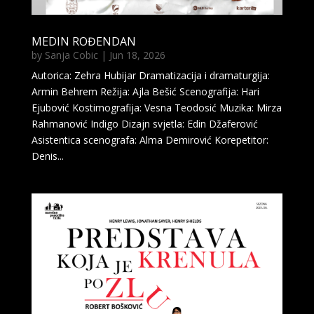
MEDIN ROĐENDAN
by
Sanja Cobic
|
Jun 18, 2026
Autorica: Zehra Hubijar Dramatizacija i dramaturgija:
Armin Behrem Režija: Ajla Bešić Scenografija: Hari
Ejubović Kostimografija: Vesna Teodosić Muzika: Mirza
Rahmanović Indigo Dizajn svjetla: Edin Džaferović
Asistentica scenografa: Alma Demirović Korepetitor:
Denis...