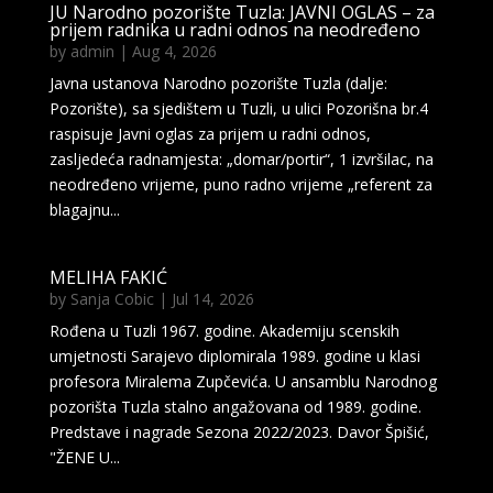
JU Narodno pozorište Tuzla: JAVNI OGLAS – za
prijem radnika u radni odnos na neodređeno
by
admin
|
Aug 4, 2026
Javna ustanova Narodno pozorište Tuzla (dalje:
Pozorište), sa sjedištem u Tuzli, u ulici Pozorišna br.4
raspisuje Javni oglas za prijem u radni odnos,
zasljedeća radnamjesta: „domar/portir“, 1 izvršilac, na
neodređeno vrijeme, puno radno vrijeme „referent za
blagajnu...
MELIHA FAKIĆ
by
Sanja Cobic
|
Jul 14, 2026
Rođena u Tuzli 1967. godine. Akademiju scenskih
umjetnosti Sarajevo diplomirala 1989. godine u klasi
profesora Miralema Zupčevića. U ansamblu Narodnog
pozorišta Tuzla stalno angažovana od 1989. godine.
Predstave i nagrade Sezona 2022/2023. Davor Špišić,
"ŽENE U...