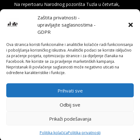
Na repertoaru Narodnog pozorišta Tuzla u četvrtak,
16. aprila u 19:30 sati, publiku očekuje komedija „Na
Zaštita privatnosti -
tragu“ – duhovita i britka priča o svemu onome što se
upravljajte saglasnostima -
(ne) dešava iza pozorišne zavjese. Tekst potpisuje
GDPR
Nikola Milojević, glumac i član ansambla...
Ova stranica koristi funkcionalne i analitičke kolačiće radi funkcionisanja
i poboljšanja korisničkog iskustva. Analitički podaci se koriste isključivo
za praćenje posjeta, optimizaciju stranice i za dijeljenje članaka na
Facebook. Ne koriste se za pravljenje marketinških kampanja.
Nepristanak ili povlačenje saglasnosti može negativno uticati na
određene karakteristike i funkcije.
Prihvati sve
Odbij sve
Prikaži podešavanja
Politika kolačića
Politika privatnosti