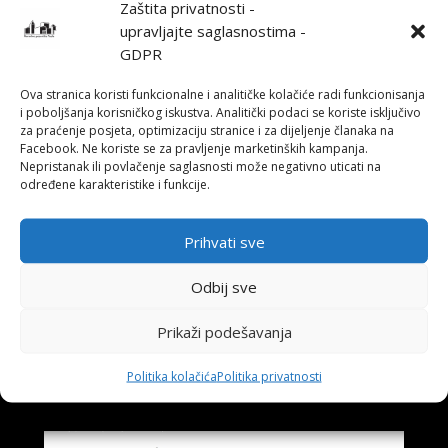
Zaštita privatnosti -
„Tri prikazivanja Boga“, autora i reditelja Aleša Kurta,
upravljajte saglasnostima -
naziv je nove produkcije u Narodnom pozorištu Tuzla.
GDPR
Pripreme nove predstave otpočele su početkom ove
sedmice, a premijerno izvođenje je zakazano za kraj
Ova stranica koristi funkcionalne i analitičke kolačiće radi funkcionisanja
mjeseca marta.
i poboljšanja korisničkog iskustva. Analitički podaci se koriste isključivo
za praćenje posjeta, optimizaciju stranice i za dijeljenje članaka na
U predstavi igraju Boris Balta, Siniša Udovičić, Adnan
Facebook. Ne koriste se za pravljenje marketinških kampanja.
Nepristanak ili povlačenje saglasnosti može negativno uticati na
Omerović, Mirza Pinjić, Irma Zukić, Ivana Perkunić, Edis
određene karakteristike i funkcije.
Žilić i Elmir Krivalić.
Prihvati sve
←
Posljednji pozdrav velikom Nijazu Alispahiću
Odbij sve
UMJETNOST JE MIR
→
Prikaži podešavanja
Također pročitajte
Politika kolačića
Politika privatnosti