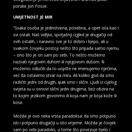
poruke Jon Fosse:
UMJETNOST JE MIR
“Svaka osoba je jedinstvena, posebna, a opet ista kao i
svi ostali. Naš vidljivi, spoljašnji izgled je drugačiji od
svih ostalih, i naravno sve je to dobro i lijepo, ali u
svakom čovjeku postoji nešto što pripada samo njemu
– ono što je on sam po sebi. To nešto možemo
nazvati njegovim duhom ili njegovom dušom. Ili
možemo odlučiti da to uopšte ne imenujemo riječima,
već da ostavimo stvar na miru. Ali koliko god da smo
različiti jedni od drugih, ipak smo i slični. LJudi iz cijelog
svijeta su u osnovi slični jedni drugima, bez obzira na
to kojim jezikom govorimo ili koja nam je boja kože ili
kose.
Možda je ovo neka vrsta paradoksa: da smo potpuno
isti i potpuno drugačiji u isto vrijeme. Možda je čovjek
sam po sebi paradoks, u tome što povezuje tijelo i