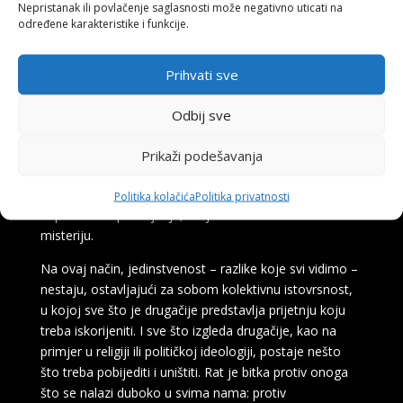
Nepristanak ili povlačenje saglasnosti može negativno uticati na
sadrži u sebi i do koje nas vodi.
određene karakteristike i funkcije.
Ne znam bolji način da spojim suprotnosti. To je
suprotan pristup nasilnim sukobima koje prečesto
Prihvati sve
viđamo u svijetu, pristupu koji podliježe destruktivnom
iskušenju da uništi sve strano, sve što je jedinstveno i
Odbij sve
drugačije, često koristeći najokrutnije izume koje nam
tehnologija nudi. U svijetu postoji terorizam. Rat. Jer
Prikaži podešavanja
ljudi imaju i životinjsku stranu, koju pokreće instinkt da
doživljavamo ono drugo, strano kao prijetnju
Politika kolačića
Politika privatnosti
sopstvenom postojanju, umjesto kao fascinantnu
misteriju.
Na ovaj način, jedinstvenost – razlike koje svi vidimo –
nestaju, ostavljajući za sobom kolektivnu istovrsnost,
u kojoj sve što je drugačije predstavlja prijetnju koju
treba iskorijeniti. I sve što izgleda drugačije, kao na
primjer u religiji ili političkoj ideologiji, postaje nešto
što treba pobijediti i uništiti. Rat je bitka protiv onoga
što se nalazi duboko u svima nama: protiv