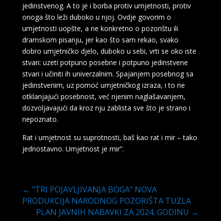
jedinstvenog. A to je i borba protiv umjetnosti, protiv
onoga što leži duboko u njoj. Ovdje govorim o
umjetnosti uopšte, a ne konkretno o pozorištu ili
dramskom pisanju, jer kao što sam rekao, svako
dobro umjetničko djelo, duboko u sebi, vrti se oko iste
stvari: uzeti potpuno posebne i potpuno jedinstvene
stvari i učiniti ih univerzalnim. Spajanjem posebnog sa
jedinstvenim, uz pomoć umjetničkog izraza, i to ne
otklanjajući posebnost, već njenim naglašavanjem,
dozvoljavajući da kroz nju zablista sve što je strano i
nepoznato.
Rat i umjetnost su suprotnosti, baš kao rat i mir – tako
jednostavno. Umjetnost je mir”.
←
"TRI POJAVLJIVANJA BOGA" NOVA
PRODUKCIJA NARODNOG POZORIŠTA TUZLA
PLAN JAVNIH NABAVKI ZA 2024. GODINU
→