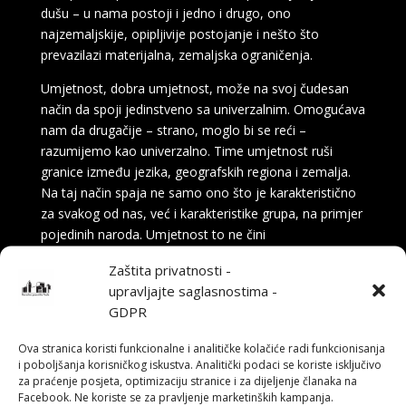
dušu – u nama postoji i jedno i drugo, ono
najzemaljskije, opipljivije postojanje i nešto što
prevazilazi materijalna, zemaljska ograničenja.
Umjetnost, dobra umjetnost, može na svoj čudesan
način da spoji jedinstveno sa univerzalnim. Omogućava
nam da drugačije – strano, moglo bi se reći –
razumijemo kao univerzalno. Time umjetnost ruši
granice između jezika, geografskih regiona i zemalja.
Na taj način spaja ne samo ono što je karakteristično
za svakog od nas, već i karakteristike grupa, na primjer
pojedinih naroda. Umjetnost to ne čini
izjednačavanjem razlika, već naprotiv, pokazujući nam
Zaštita privatnosti -
što je drugačije od nas, ono što nam je nepoznato,
upravljajte saglasnostima -
strano. Svako dobro umjetničko djelo sadrži upravo to:
GDPR
nešto strano, nešto što ne možemo do kraja da
razumijemo, ali u isto vrijeme na neki način i
Ova stranica koristi funkcionalne i analitičke kolačiće radi funkcionisanja
razumijemo. Sadrži misteriju, možemo reći. Nešto što
i poboljšanja korisničkog iskustva. Analitički podaci se koriste isključivo
nas inspiriše i gura preko naših granica, i tako stvara
za praćenje posjeta, optimizaciju stranice i za dijeljenje članaka na
Facebook. Ne koriste se za pravljenje marketinških kampanja.
transcendenciju koju svako umjetničko djelo mora da