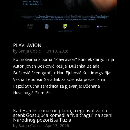
PLAVI AVION
by
Sanja Cobic
|
Jun 18, 2026
Po motivima albuma "Plavi avion" Rundek Cargo Trija
Autor: Jovan Bošković Režija: Dušanka Belada
Bošković Scenografija: Hari Ejubović Kostimografija:
Vesna Teodosić Saradnik za screnski: pokret Emir
Fejzić Stručna saradnica za pjevanje: Dženana
Huseinagić Glumački...
Kad Hamlet izmakne planu, a ego ispliva na
sceni: Gostujuća komedija “Na tragu” na sceni
Narodnog pozorišta Tuzla
by
Sanja Cobic
|
Apr 13, 2026