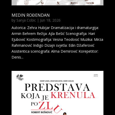
MEDIN ROĐENDAN
by
Sanja Cobic
|
Jun 18, 2026
Autorica: Zehra Hubijar Dramatizacija i dramaturgija:
Armin Behrem Režija: Ajla Bešić Scenografija: Hari
Ejubović Kostimografija: Vesna Teodosić Muzika: Mirza
Rahmanović Indigo Dizajn svjetla: Edin Džaferović
Asistentica scenografa: Alma Demirović Korepetitor:
Denis...