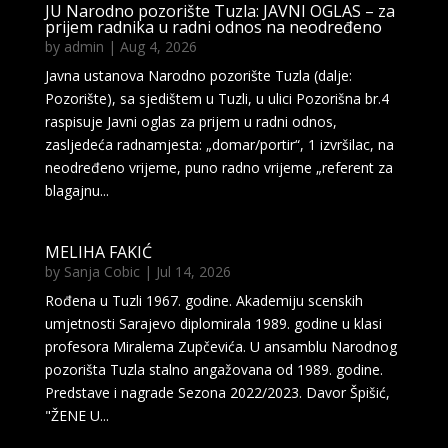
JU Narodno pozorište Tuzla: JAVNI OGLAS – za
prijem radnika u radni odnos na neodređeno
by
admin
|
Aug 4, 2026
Javna ustanova Narodno pozorište Tuzla (dalje:
Pozorište), sa sjedištem u Tuzli, u ulici Pozorišna br.4
raspisuje Javni oglas za prijem u radni odnos,
zasljedeća radnamjesta: „domar/portir“, 1 izvršilac, na
neodređeno vrijeme, puno radno vrijeme „referent za
blagajnu...
MELIHA FAKIĆ
by
Sanja Cobic
|
Jul 14, 2026
Rođena u Tuzli 1967. godine. Akademiju scenskih
umjetnosti Sarajevo diplomirala 1989. godine u klasi
profesora Miralema Zupčevića. U ansamblu Narodnog
pozorišta Tuzla stalno angažovana od 1989. godine.
Predstave i nagrade Sezona 2022/2023. Davor Špišić,
"ŽENE U...