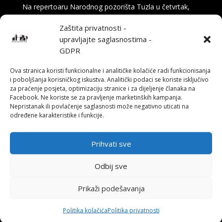
Na repertoaru Narodnog pozorišta Tuzla u četvrtak,
16. aprila u 19:30 sati, publiku očekuje komedija „Na
Zaštita privatnosti -
tragu“ – duhovita i britka priča o svemu onome što se
upravljajte saglasnostima -
(ne) dešava iza pozorišne zavjese. Tekst potpisuje
GDPR
Nikola Milojević, glumac i član ansambla...
Ova stranica koristi funkcionalne i analitičke kolačiće radi funkcionisanja
i poboljšanja korisničkog iskustva. Analitički podaci se koriste isključivo
za praćenje posjeta, optimizaciju stranice i za dijeljenje članaka na
Facebook. Ne koriste se za pravljenje marketinških kampanja.
Nepristanak ili povlačenje saglasnosti može negativno uticati na
određene karakteristike i funkcije.
Prihvati sve
Odbij sve
Prikaži podešavanja
Politika kolačića
Politika privatnosti