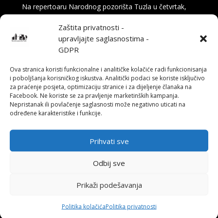
Na repertoaru Narodnog pozorišta Tuzla u četvrtak,
16. aprila u 19:30 sati, publiku očekuje komedija „Na
Zaštita privatnosti -
tragu“ – duhovita i britka priča o svemu onome što se
upravljajte saglasnostima -
(ne) dešava iza pozorišne zavjese. Tekst potpisuje
GDPR
Nikola Milojević, glumac i član ansambla...
Ova stranica koristi funkcionalne i analitičke kolačiće radi funkcionisanja
i poboljšanja korisničkog iskustva. Analitički podaci se koriste isključivo
za praćenje posjeta, optimizaciju stranice i za dijeljenje članaka na
Facebook. Ne koriste se za pravljenje marketinških kampanja.
Nepristanak ili povlačenje saglasnosti može negativno uticati na
određene karakteristike i funkcije.
Prihvati sve
Odbij sve
Prikaži podešavanja
Politika kolačića
Politika privatnosti