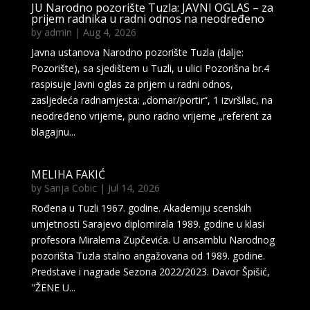
JU Narodno pozorište Tuzla: JAVNI OGLAS – za
prijem radnika u radni odnos na neodređeno
by
admin
|
Aug 4, 2026
Javna ustanova Narodno pozorište Tuzla (dalje:
Pozorište), sa sjedištem u Tuzli, u ulici Pozorišna br.4
raspisuje Javni oglas za prijem u radni odnos,
zasljedeća radnamjesta: „domar/portir“, 1 izvršilac, na
neodređeno vrijeme, puno radno vrijeme „referent za
blagajnu...
MELIHA FAKIĆ
by
Sanja Cobic
|
Jul 14, 2026
Rođena u Tuzli 1967. godine. Akademiju scenskih
umjetnosti Sarajevo diplomirala 1989. godine u klasi
profesora Miralema Zupčevića. U ansamblu Narodnog
pozorišta Tuzla stalno angažovana od 1989. godine.
Predstave i nagrade Sezona 2022/2023. Davor Špišić,
"ŽENE U...