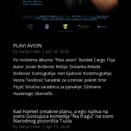
PLAVI AVION
by
Sanja Cobic
|
Jun 18, 2026
Po motivima albuma "Plavi avion" Rundek Cargo Trija
Autor: Jovan Bošković Režija: Dušanka Belada
Bošković Scenografija: Hari Ejubović Kostimografija:
Vesna Teodosić Saradnik za screnski: pokret Emir
Fejzić Stručna saradnica za pjevanje: Dženana
Huseinagić Glumački...
Kad Hamlet izmakne planu, a ego ispliva na
sceni: Gostujuća komedija “Na tragu” na sceni
Narodnog pozorišta Tuzla
by
Sanja Cobic
|
Apr 13, 2026