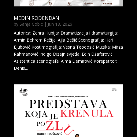
MEDIN ROĐENDAN
by
Sanja Cobic
|
Jun 18, 2026
Autorica: Zehra Hubijar Dramatizacija i dramaturgija:
Armin Behrem Režija: Ajla Bešić Scenografija: Hari
Ejubović Kostimografija: Vesna Teodosić Muzika: Mirza
Rahmanović Indigo Dizajn svjetla: Edin Džaferović
Asistentica scenografa: Alma Demirović Korepetitor:
Denis...