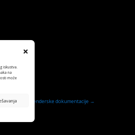
g iskustva.
anaka na
nosti može
ešavanja
 o izmjenama Tenderske dokumentacije
→