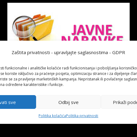
Zaštita privatnosti - upravljajte saglasnostima - GDPR
sti funkcionalne i analitičke kolačiće radi funkcionisanja i poboljšanja korisničko
 se koriste isključivo za praćenje posjeta, optimizaciju stranice i za dijeljenje čl
 dokumentaciju
iste se za pravljenje marketinških kampanja. Nepristanak ili povlačenje saglas
 na određene karakteristike i funkcije.
vati sve
Odbij sve
Prikaži pod
 ĆOPIĆA na sceni Narodnog pozorišta Tuzla
Odluka
Politika kolačića
Politika privatnosti