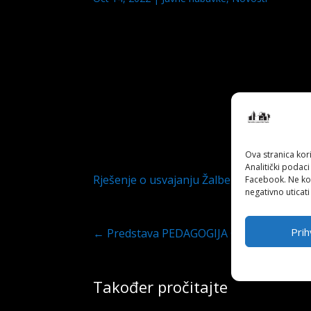
Ova stranica kori
Analitički podaci
Rješenje o usvajanju Žalbe na tendersku
Facebook. Ne kor
negativno uticati
Prih
←
Predstava PEDAGOGIJA OTPORA BRANKA
Također pročitajte