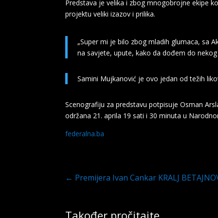
Predstava je velika i zbog mnogobrojne ekipe koj
projektu veliki izazov i prilika.
„Super mi je bilo zbog mladih glumaca, sa A
na savjete, upute, kako da dođem do nekog 
Samini Mujkanović je ovo jedan od težih likova
Scenografiju za predstavu potpisuje Osman Arsla
održana 21. aprila 19 sati i 30 minuta u Narodnom
federalna.ba
←
Premijera Ivan Cankar KRALJ BETAJNO
Također pročitajte