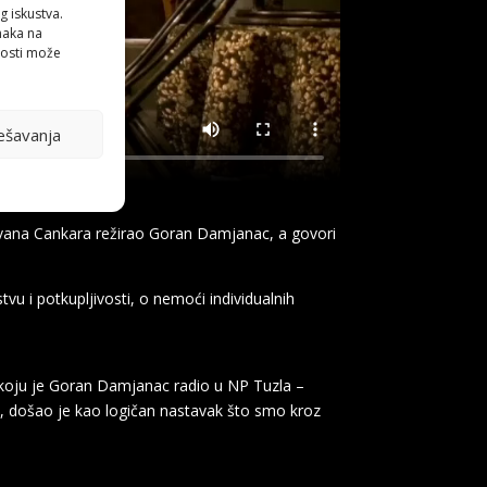
g iskustva.
anaka na
nosti može
ešavanja
a Ivana Cankara režirao Goran Damjanac, a govori
tvu i potkupljivosti, o nemoći individualnih
u koju je Goran Damjanac radio u NP Tuzla –
a, došao je kao logičan nastavak što smo kroz