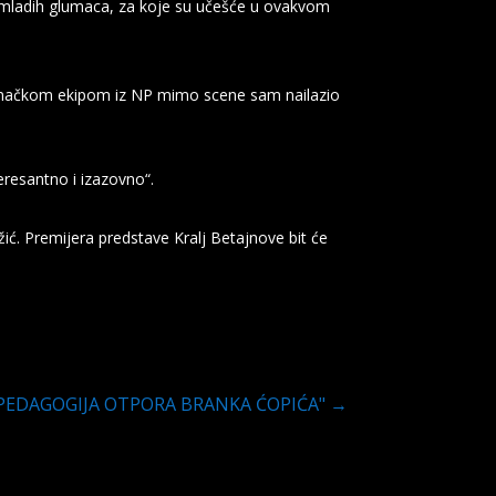
roj mladih glumaca, za koje su učešće u ovakvom
 glumačkom ekipom iz NP mimo scene sam nailazio
teresantno i izazovno“.
ć. Premijera predstave Kralj Betajnove bit će
PEDAGOGIJA OTPORA BRANKA ĆOPIĆA"
→