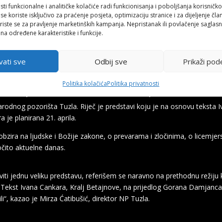
sti funkcionalne i analitičke kolačiće radi funkcionisanja i poboljšanja korisničko
 se koriste isključivo za praćenje posjeta, optimizaciju stranice i za dijeljenje čl
iste se za pravljenje marketinških kampanja. Nepristanak ili povlačenje saglas
 na određene karakteristike i funkcije.
vati sve
Odbij sve
Prikaži pod
Politika kolačića
Politika privatnosti
nom pozorištu Tuzla 21. aprila
Narodnog pozorišta Tuzla. Riječ je predstavi koju je na osnovu tekst
 je planirana 21. aprila.
obzira na ljudske i Božije zakone, o prevarama i zločinima, o licemjers
čito aktuelne danas.
iti jednu veliku predstavu, referišem se naravno na prethodnu režij
 Tekst Ivana Cankara, Kralj Betajnove, na prijedlog Gorana Damjanc
li“, kazao je Mirza Ćatibušić, direktor NP Tuzla.