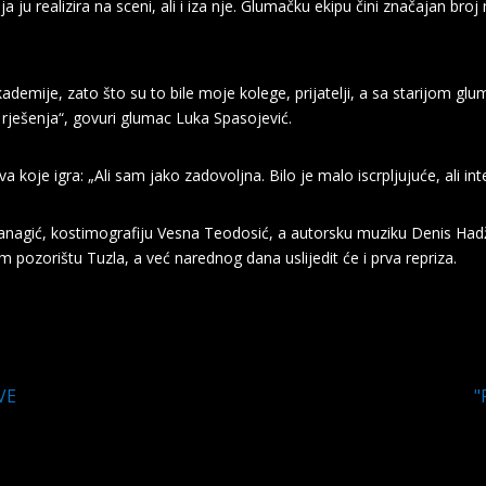
a ju realizira na sceni, ali i iza nje. Glumačku ekipu čini značajan b
kademije, zato što su to bile moje kolege, prijatelji, a sa starijom
rješenja“, govuri glumac Luka Spasojević.
 koje igra: „Ali sam jako zadovoljna. Bilo je malo iscrpljujuće, ali in
nagić, kostimografiju Vesna Teodosić, a autorsku muziku Denis Hadži
 pozorištu Tuzla, a već narednog dana uslijedit će i prva repriza.
VE
"