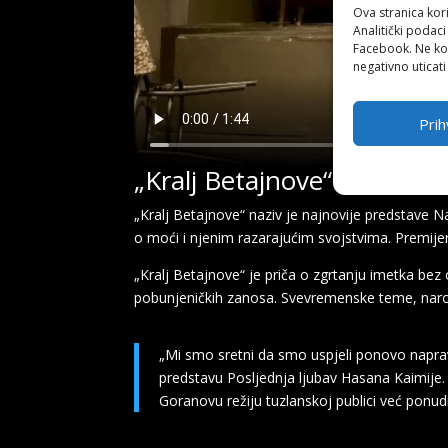
Ova stranica kori
Analitički podaci
Facebook. Ne kor
negativno uticati
Prih
„Kralj Betajnove“ u Narod
„Kralj Betajnove“ naziv je najnovije predstave 
o moći i njenim razarajućim svojstvima. Premijera
„Kralj Betajnove“ je priča o zgrtanju imetka bez 
pobunjeničkih zanosa. Svevremenske teme, naro
„Mi smo sretni da smo uspjeli ponovo naprav
predstavu Posljednja ljubav Hasana Kaimije.
Goranovu režiju tuzlanskoj publici već ponudi