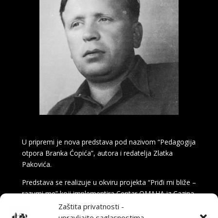
U pripremi je nova predstava pod nazivom “Pedagogija
otpora Branka Ćopića”, autora i redatelja Zlatka
Pakovića.
Predstava se realizuje u okviru projekta “Priđi mi bliže –
razumi me” koji implementira Centar OMAHA iz Cazina,
a koproducenti na projektu su Kulturni centar Bihać,
Zaštita privatnosti -
naše Narodno pozorište Tuzla i Kulturni centar Novi
upravljajte saglasnostima -