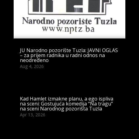
JU Narodno pozorište Tuzla: JAVNI OGLAS
– za prijem radnika u radni odnos na
neodređeno
Aug 4, 2026
Kad Hamlet izmakne planu, a ego ispliva
na sceni: Gostujuća komedija “Na tragu”
na sceni Narodnog pozorišta Tuzla
Apr 13, 2026