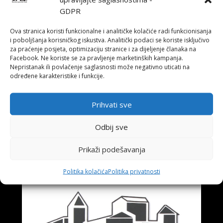
Pazar.
GDPR
Više o predstavi na linku!
Ova stranica koristi funkcionalne i analitičke kolačiće radi funkcionisanja
i poboljšanja korisničkog iskustva. Analitički podaci se koriste isključivo
https://www.mixcloud.com/RadioUSK/emisija-aktuelno-
za praćenje posjeta, optimizaciju stranice i za dijeljenje članaka na
23052022-zlatko-paković/
Facebook. Ne koriste se za pravljenje marketinških kampanja.
Nepristanak ili povlačenje saglasnosti može negativno uticati na
određene karakteristike i funkcije.
Prihvati sve
←
Najava premijere KRALJ BETAJNOVE
Juni u Narodnom Pozorištu Tuzla
→
Odbij sve
Prikaži podešavanja
Također pročitajte
Politika kolačića
Politika privatnosti