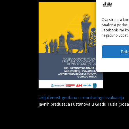
Ova stranica kori
Analitički podaci
Facebook. Ne kor
negativno uticati
Prih
Uključenost građana u monitoring i evaluaciju
javnih preduzeća i ustanova u Gradu Tuzla (bosa