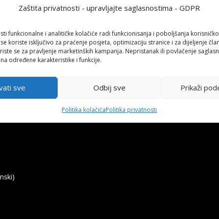
Zaštita privatnosti - upravljajte saglasnostima - GDPR
sti funkcionalne i analitičke kolačiće radi funkcionisanja i poboljšanja korisničko
 se koriste isključivo za praćenje posjeta, optimizaciju stranice i za dijeljenje čl
iste se za pravljenje marketinških kampanja. Nepristanak ili povlačenje saglas
 na određene karakteristike i funkcije.
vati sve
Odbij sve
Prikaži pod
Politika kolačića
Politika privatnosti
nski)