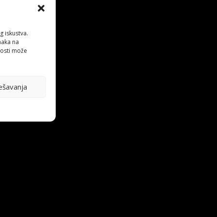
g iskustva.
anaka na
nosti može
ešavanja