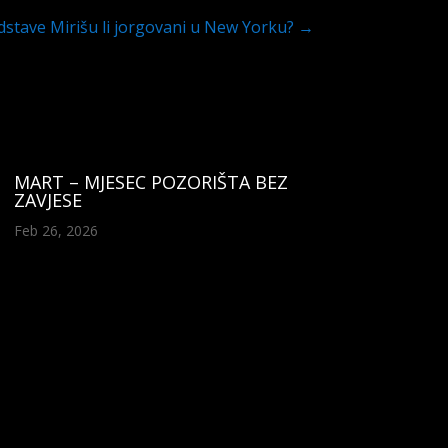
dstave Mirišu li jorgovani u New Yorku?
→
MART – MJESEC POZORIŠTA BEZ
ZAVJESE
Feb 26, 2026