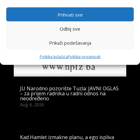
Prihvati sve
Odbij sve
Prikaži podešavanja
Politika kolačića
Politika privatnosti
JU Narodno pozorište Tuzla: JAVNI OGLAS
– za prijem radnika u radni odnos na
neodređeno
Aug 4, 2026
Kad Hamlet izmakne planu, a ego ispliva