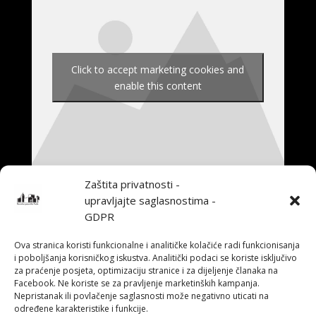
Click to accept marketing cookies and
enable this content
Zaštita privatnosti -
upravljajte saglasnostima -
GDPR
←
Premijera predstave Siroti mali hrčki
Uključenost građana u monitoring i evaluaciju
Ova stranica koristi funkcionalne i analitičke kolačiće radi funkcionisanja
javnih preduzeća i ustanova u Gradu Tuzla
→
i poboljšanja korisničkog iskustva. Analitički podaci se koriste isključivo
za praćenje posjeta, optimizaciju stranice i za dijeljenje članaka na
Facebook. Ne koriste se za pravljenje marketinških kampanja.
Nepristanak ili povlačenje saglasnosti može negativno uticati na
Također pročitajte
određene karakteristike i funkcije.