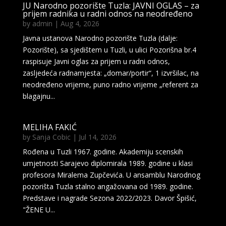
JU Narodno pozorište Tuzla: JAVNI OGLAS – za
prijem radnika u radni odnos na neodređeno
by
admin
|
Aug 4, 2026
Javna ustanova Narodno pozorište Tuzla (dalje:
Pozorište), sa sjedištem u Tuzli, u ulici Pozorišna br.4
raspisuje Javni oglas za prijem u radni odnos,
zasljedeća radnamjesta: „domar/portir“, 1 izvršilac, na
neodređeno vrijeme, puno radno vrijeme „referent za
blagajnu...
MELIHA FAKIĆ
by
Sanja Cobic
|
Jul 14, 2026
Rođena u Tuzli 1967. godine. Akademiju scenskih
umjetnosti Sarajevo diplomirala 1989. godine u klasi
profesora Miralema Zupčevića. U ansamblu Narodnog
pozorišta Tuzla stalno angažovana od 1989. godine.
Predstave i nagrade Sezona 2022/2023. Davor Špišić,
"ŽENE U...