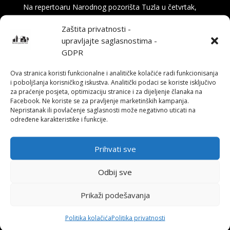
Na repertoaru Narodnog pozorišta Tuzla u četvrtak,
16. aprila u 19:30 sati, publiku očekuje komedija „Na
Zaštita privatnosti -
tragu“ – duhovita i britka priča o svemu onome što se
upravljajte saglasnostima -
(ne) dešava iza pozorišne zavjese. Tekst potpisuje
GDPR
Nikola Milojević, glumac i član ansambla...
Ova stranica koristi funkcionalne i analitičke kolačiće radi funkcionisanja
i poboljšanja korisničkog iskustva. Analitički podaci se koriste isključivo
za praćenje posjeta, optimizaciju stranice i za dijeljenje članaka na
Facebook. Ne koriste se za pravljenje marketinških kampanja.
Nepristanak ili povlačenje saglasnosti može negativno uticati na
određene karakteristike i funkcije.
Prihvati sve
Odbij sve
Prikaži podešavanja
Politika kolačića
Politika privatnosti