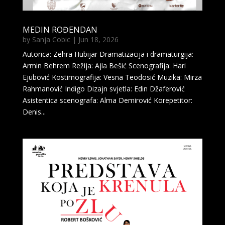
MEDIN ROĐENDAN
by
Sanja Cobic
|
Jun 18, 2026
Autorica: Zehra Hubijar Dramatizacija i dramaturgija:
Armin Behrem Režija: Ajla Bešić Scenografija: Hari
Ejubović Kostimografija: Vesna Teodosić Muzika: Mirza
Rahmanović Indigo Dizajn svjetla: Edin Džaferović
Asistentica scenografa: Alma Demirović Korepetitor:
Denis...