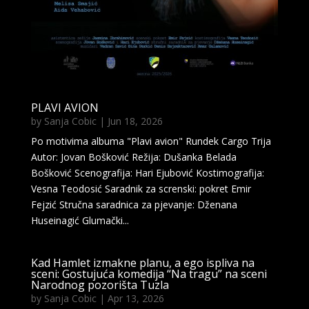
PLAVI AVION
by
Sanja Cobic
|
Jun 18, 2026
Po motivima albuma "Plavi avion" Rundek Cargo Trija
Autor: Jovan Bošković Režija: Dušanka Belada
Bošković Scenografija: Hari Ejubović Kostimografija:
Vesna Teodosić Saradnik za screnski: pokret Emir
Fejzić Stručna saradnica za pjevanje: Dženana
Huseinagić Glumački...
Kad Hamlet izmakne planu, a ego ispliva na
sceni: Gostujuća komedija “Na tragu” na sceni
Narodnog pozorišta Tuzla
by
Sanja Cobic
|
Apr 13, 2026