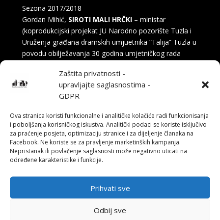
Sezona 2017/2018
Gordan Mihić,
SIROTI MALI HRČKI
– ministar
(koprodukcijski projekat JU Narodno pozorište Tuzla i
Uruženja građana dramskih umjuetnika “Talija” Tuzla u
povodu obilježavanja 30 godina umjetničkog rada
glumca – prvaka drame JU NP Tuzla Milenka
Zaštita privatnosti -
Iliktarevića)
upravljajte saglasnostima -
Sezona 2016/2017
GDPR
Ivo Brešan,
PREDSTAVA HAMLETA U SELU MRDUŠA
Ova stranica koristi funkcionalne i analitičke kolačiće radi funkcionisanja
DONJA
– Bukara
i poboljšanja korisničkog iskustva. Analitički podaci se koriste isključivo
za praćenje posjeta, optimizaciju stranice i za dijeljenje članaka na
Sezona 2015/2016
Facebook. Ne koriste se za pravljenje marketinških kampanja.
Edward Albee,
KO SE BOJI VIRGINIJE WOOLF
– George
Nepristanak ili povlačenje saglasnosti može negativno uticati na
određene karakteristike i funkcije.
Sezona 2014/2015
Éric-Emmanuel Schmitt,
ZAGONETNE VARIJACIJE
–
Abel Znorko
Prihvati sve
Sezona 2013/2014
Odbij sve
Milana Vlaović,
BIG SISTER u mreži života
–