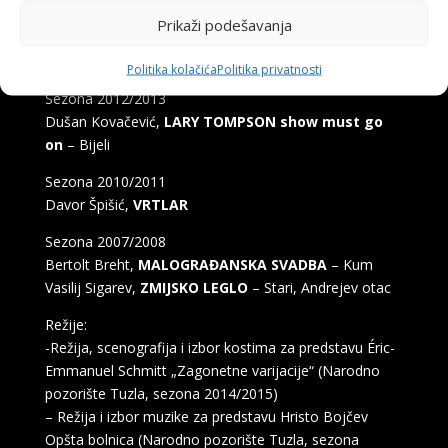
PROVALNIK
Prikaži podešavanja
N. V. Gogolj,
REVIZOR
– Petar Ivanovič Bopčinski,
mjesni vlastelin
Politika kolačića
Politika privatnosti
Sezona 2012/2013
Dušan Kovačević,
LARY TOMPSON show must go
on
– Bijeli
Sezona 2010/2011
Davor Špišić,
VRTLAR
Sezona 2007/2008
Bertolt Breht,
MALOGRAĐANSKA SVADBA
– Kum
Vasilij Sigarev,
ZMIJSKO LEGLO
– Stari, Andrejev otac
Režije:
-Režija, scenografija i izbor kostima za predstavu Éric-
Emmanuel Schmitt „Zagonetne varijacije“ (Narodno
pozorište Tuzla, sezona 2014/2015)
– Režija i izbor muzike za predstavu Hristo Bojčev
Opšta bolnica (Narodno pozorište Tuzla, sezona