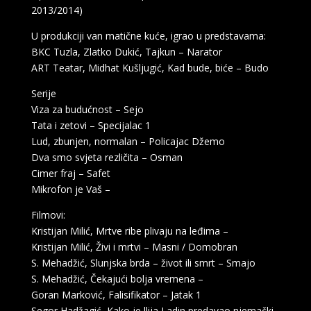
2013/2014)
U produkciji van matične kuće, igrao u predstavama:
BKC Tuzla, Zlatko Dukić, Tajkun – Narator
ART Teatar, Midhat Kušljugić, Kad bude, biće – Budo
Serije
Viza za budućnost – Sejo
Tata i zetovi – Specijalac 1
Lud, zbunjen, normalan – Policajac Džemo
Dva smo svjeta rezličita – Osman
Cimer fraj – Safet
Mikrofon je Vaš –
Filmovi:
Kristijan Milić, Mrtve ribe plivaju na leđima –
Kristijan Milić, Živi i mrtvi – Masni / Domobran
S. Mehadžić, Slunjska brda – život ili smrt – Smajo
S. Mehadžić, Čekajući bolja vremena –
Goran Marković, Falisifikator – Jatak 1
Segor Hadžagić, Kako je llija Ladin predavao njemački-