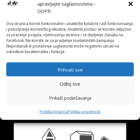
upravljajte saglasnostima -
GDPR
Ova stranica koristi funkcionalne i analitičke kolačiće radi funkcionisanja
i poboljšanja korisničkog iskustva. Analitički podaci se koriste isključivo
za praćenje posjeta, optimizaciju stranice i za dijeljenje članaka na
Facebook. Ne koriste se za pravljenje marketinških kampanja.
Nepristanak ili povlačenje saglasnosti može negativno uticati na
određene karakteristike i funkcije.
←
PREMIJERA PREDSTAVE "PEDAGOGIJA
OTPORA BRANKA ĆOPIĆA"
Pozorišne igre BiH zaštititi od devalvacije,
Prihvati sve
nužna podrška svih nivoa vlasti i pozorišnih
kuća
→
Odbij sve
Prikaži podešavanja
Također pročitajte
Politika kolačića
Politika privatnosti