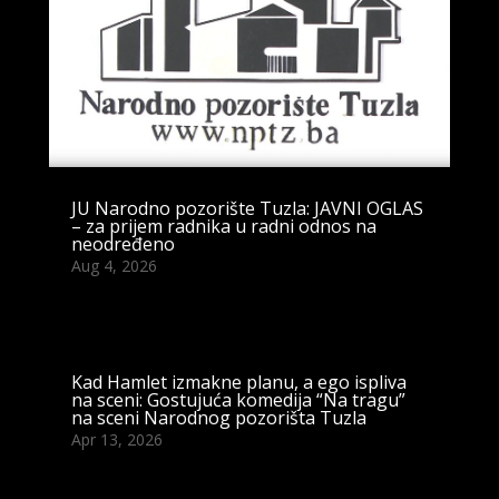
JU Narodno pozorište Tuzla: JAVNI OGLAS
– za prijem radnika u radni odnos na
neodređeno
Aug 4, 2026
Kad Hamlet izmakne planu, a ego ispliva
na sceni: Gostujuća komedija “Na tragu”
na sceni Narodnog pozorišta Tuzla
Apr 13, 2026