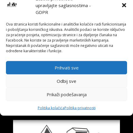
upravljajte saglasnostima -
Utorak, 23. februar 2021. godine u 19,30 sati
GDPR
Anton Pavlovič Čehov
Ova stranica koristi funkcionalne i analitičke kolačiće radi funkcionisanja
„O ŠTETNOSTI DUHANA I
TAKO TOME SLIČNO“
i poboljšanja korisničkog iskustva. Analitički podaci se koriste isključivo
za praćenje posjeta, optimizaciju stranice i za dijeljenje članaka na
Igraju:
Damir Mahmutović i Alisa Brkić
Facebook. Ne koriste se za pravljenje marketinških kampanja.
Nepristanak ili povlačenje saglasnosti može negativno uticati na
određene karakteristike i funkcije.
←
BUDALA NA VEČERI, četvrtak, 25. februar
2021. godine u 19,30 sati
Prihvati sve
Predstava „Identitluk“ u Narodnom pozorištu
Tuzla
→
Odbij sve
Prikaži podešavanja
Također pročitajte
Politika kolačića
Politika privatnosti