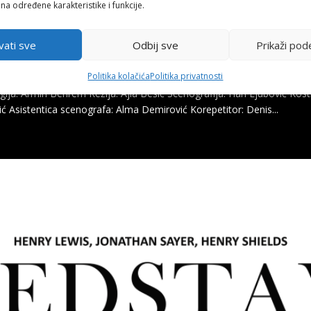
 na određene karakteristike i funkcije.
vati sve
Odbij sve
Prikaži pod
Politika kolačića
Politika privatnosti
gija: Armin Behrem Režija: Ajla Bešić Scenografija: Hari Ejubović Ko
ć Asistentica scenografa: Alma Demirović Korepetitor: Denis...