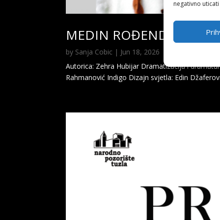
negativno uticati
MEDIN ROĐENDAN
Prih
by
Sanja Cobic
|
Jun 18, 2026
Autorica: Zehra Hubijar Dramatizacija i dramatur
Rahmanović Indigo Dizajn svjetla: Edin Džaferovi