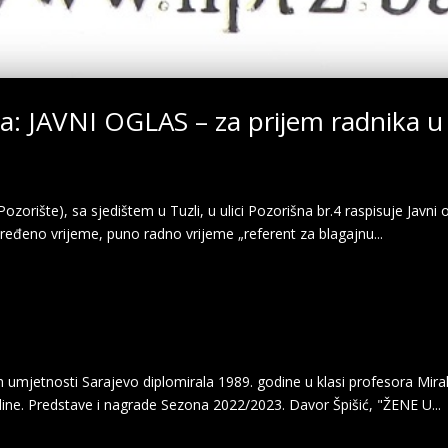
a: JAVNI OGLAS – za prijem radnika u
zorište), sa sjedištem u Tuzli, u ulici Pozorišna br.4 raspisuje Javni
dređeno vrijeme, puno radno vrijeme „referent za blagajnu...
h umjetnosti Sarajevo diplomirala 1989. godine u klasi profesora M
ine. Predstave i nagrade Sezona 2022/2023. Davor Špišić, "ŽENE U...