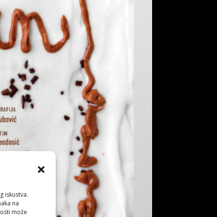
g iskustva.
anaka na
nosti može