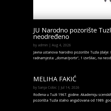
JU Narodno pozorište Tuzl
neodređeno
by
admin
|
Aug 4, 2026
Javna ustanova Narodno pozorište Tuzla (dalje: Po
radnamjesta: „domar/portir“, 1 izvršilac, na neo
MELIHA FAKIĆ
by
Sanja Cobic
|
Jul 14, 2026
Rođena u Tuzli 1967. godine. Akademiju scenski
pozorišta Tuzla stalno angažovana od 1989. god