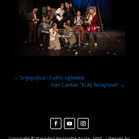
←
Snjeguljica i čudno ogledalo
Ivan Cankar "Kralj Betajnove"
→
Copyright © Narodno Pozorište Tuzla, 2025. – Design by