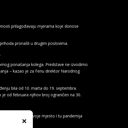
tivnosti prilagođavaju mjerama koje donose
 prihoda pronašli u drugim poslovima.
.
vornog ponašanja kolega. Predstave ne izvodimo
etanja – kazao je za Fenu direktor Narodnog
ođenju bila od 10. marta do 19. septembra.
je od februara njihov broj ograničen na 30.
 kulturi pronaći svoje mjesto i tu pandemija