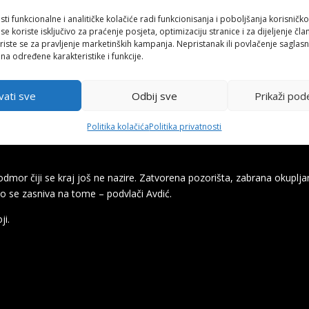
a podrška nevezana za pandemiju jer kultura kao djelatnost treba po
sti funkcionalne i analitičke kolačiće radi funkcionisanja i poboljšanja korisničko
kao kulturno blago, što u velikoj mjeri jeste.
 se koriste isključivo za praćenje posjeta, optimizaciju stranice i za dijeljenje čl
iste se za pravljenje marketinških kampanja. Nepristanak ili povlačenje saglas
ndemije za mlade i nezaposlene glumce zatvoreni te angažmana nema.
 na određene karakteristike i funkcije.
je na početku karantin vidjela kao priliku za kreativnost, učenje novi
vati sve
Odbij sve
Prikaži pod
e samo glumcima i glumicama ansambla jer finansijski ne mogu angaž
Politika kolačića
Politika privatnosti
 skoro da ne postoji. Također, umjetnici u BiH ne spadaju ni u jednu 
odmor čiji se kraj još ne nazire. Zatvorena pozorišta, zabrana okuplja
ao se zasniva na tome – podvlači Avdić.
ji.