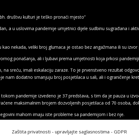
bh. društvu kulturi je teško pronaći mjesto”
dan, a u uslovima pandemije umjetnici dijele sudbinu sugrađana i ak
u kao nekada, veliki broj glumaca je ostao bez angažmana ili su izvor
ornog ponašanja, ali i ljubavi prema umjetnosti koja prkosi pandemiji
 na sreću, imali eskalaciju zaraze. To je prvenstveno rezultat odgo
je nam dodatno smanjuju broj posjetilaca u sali, ali i ograničenje kr
šta tokom pandemije izvedeno je 37 predstava, s tim da je pauza u izv
raćene maksimalnim brojem dozvoljenih posjetilaca od 70 osoba, dok 
ercegovini mahom imaju iste probleme sa pandemijom i bez nje.
koji se smjenjuju na dnevnoj osnovi. U takvom društvu jako je teško
Zaštita privatnosti - upravljajte saglasnostima - GDPR