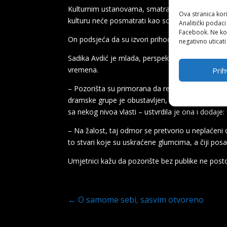
Kulturnim ustanovama, smatra on, treba sistemsk
Ova stranica kori
kulturu neće posmatrati kao socijalni slučaj, već 
Analitički podaci
Facebook. Ne kor
On podsjeća da su izvori prihoda u vrijeme pa
negativno uticati
Sadika Avdić je mlada, perspektivna glumica koja 
vremena.
Prih
– Pozorišta su primorana da repertoar prilagod
dramske grupe je obustavljen, filmska industrija
sa nekog nivoa vlasti – ustvrdila je ona i dodaje:
– Na žalost, taj odmor se pretvorio u neplaćeni 
to stvari koje su uskraćene glumcima, a čiji pos
Umjetnici kažu da pozorište bez publike ne posto
←
O samome sebi, sasvim otvoreno