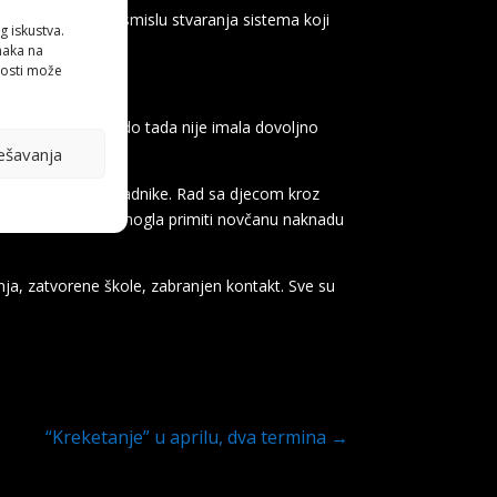
tpuni zaokret u smislu stvaranja sistema koji
g iskustva.
anaka na
nosti može
h vještina za koje do tada nije imala dovoljno
ešavanja
ovati vanjske saradnike. Rad sa djecom kroz
kategoriju koja bi mogla primiti novčanu naknadu
nja, zatvorene škole, zabranjen kontakt. Sve su
“Kreketanje” u aprilu, dva termina
→