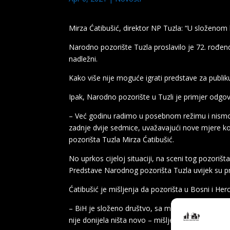
Mirza Ćatibušić, direktor NP Tuzla: “U složenom 
Narodno pozorište Tuzla proslavilo je 72. rođen
nadležni.
Kako više nije moguće igrati predstave za publik
Ipak, Narodno pozorište u Tuzli je primjer odgov
– Već godinu radimo u posebnom režimu i nismo,
zadnje dvije sedmice, uvažavajući nove mjere ko
pozorišta Tuzla Mirza Ćatibušić.
No uprkos cijeloj situaciji, na sceni tog pozori
Predstave Narodnog pozorišta Tuzla uvijek su p
Ćatibušić je mišljenja da pozorišta u Bosni i H
– BiH je složeno društvo, sa mnoštvom problema 
nije donijela ništa novo – mišljenja je Ćatibušić.