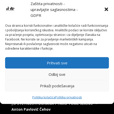
Zaštita privatnosti -
upravljajte saglasnostima -
GDPR
Ova stranica koristi funkcionalne i analitičke kolačiće radi funkcionisanja
i poboljšanja korisničkog iskustva. Analitički podaci se koriste isključivo
za praćenje posjeta, optimizaciju stranice i za dijeljenje članaka na
Facebook. Ne koriste se za pravljenje marketinških kampanja.
Nepristanak ili povlačenje saglasnosti može negativno uticati na
određene karakteristike i funkcije.
Prihvati sve
Odbij sve
Prikaži podešavanja
Politika kolačića
Politika privatnosti
„O ŠTETNOSTI DUHANA I
TAKO TOME SLIČNO“
–
Anton Pavlovič Čehov