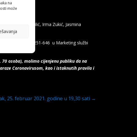
anaka na
nosti može
amara Miličević-Stilić, Irma Zukić, Jasmina
ešavanja
one: 035 251-645 i 251-646 u Marketing službi
. 70 osoba), molimo cijenjenu publiku da na
zaraze Coronavirusom, kao i istaknutih pravila i
, 25. februar 2021. godine u 19,30 sati
→