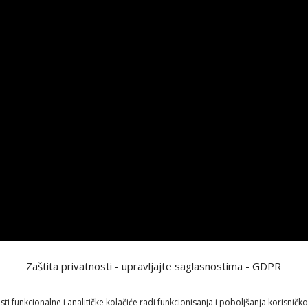
Zaštita privatnosti - upravljajte saglasnostima - GDPR
Brendon Thomas
sti funkcionalne i analitičke kolačiće radi funkcionisanja i poboljšanja korisničko