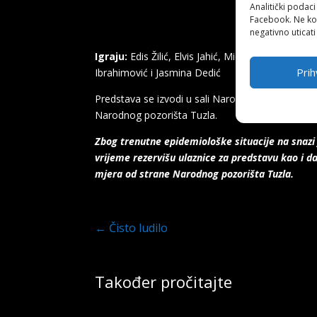
Analitički podaci
Facebook. Ne kor
negativno uticati
Igraju:
Edis Žilić, Elvis Jahić, Midhat Kušljugić,
Prih
Ibrahimović i Jasmina Dedić
Predstava se izvodi u sali Narodnog pozorišta Tu
Narodnog pozorišta Tuzla.
Zbog trenutne epidemiološke situacije na snazi
vrijeme rezervišu ulaznice za predstavu kao i da
mjera od strane Narodnog pozorišta Tuzla.
←
Čisto ludilo
Također pročitajte