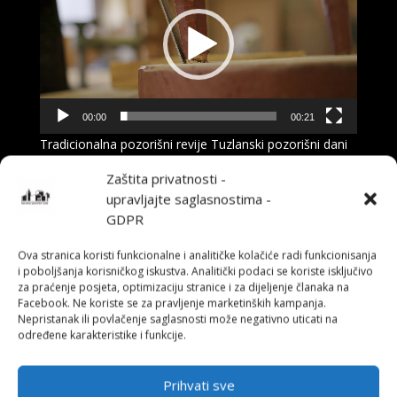
00:00
00:21
Tradicionalna pozorišni revije Tuzlanski pozorišni dani
2019. od 19. do 29. novembra 2019. godine.
Vidimo se
Zaštita privatnosti -
u Pozorištu!
upravljajte saglasnostima -
GDPR
Ova stranica koristi funkcionalne i analitičke kolačiće radi funkcionisanja
←
Online platforma "Pozorište" je prva faza u
i poboljšanja korisničkog iskustva. Analitički podaci se koriste isključivo
obnovi čuvenog jugoslavenskog teatarskog
za praćenje posjeta, optimizaciju stranice i za dijeljenje članaka na
lista
Facebook. Ne koriste se za pravljenje marketinških kampanja.
Veliko interesovanje publike za predstojeće
Nepristanak ili povlačenje saglasnosti može negativno uticati na
određene karakteristike i funkcije.
Tuzlanske pozorišne dane 2019
→
Prihvati sve