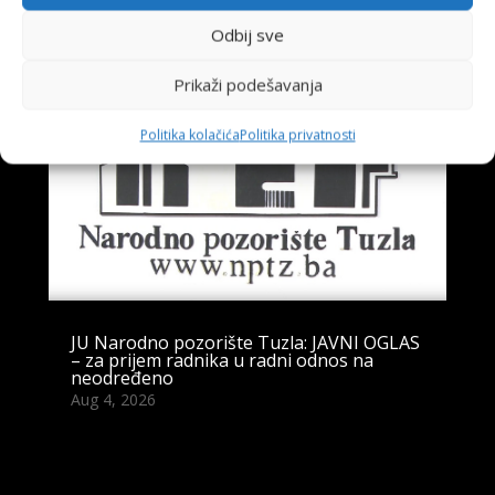
Također pročitajte
Odbij sve
Prikaži podešavanja
Politika kolačića
Politika privatnosti
JU Narodno pozorište Tuzla: JAVNI OGLAS
– za prijem radnika u radni odnos na
neodređeno
Aug 4, 2026