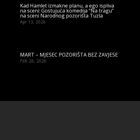
Kad Hamlet izmakne planu, a ego ispliva
na sceni: Gostujuća komedija “Na tragu”
na sceni Narodnog pozorišta Tuzla
Apr 13, 2026
MART – MJESEC POZORIŠTA BEZ ZAVJESE
Feb 26, 2026
Copyright © Narodno Pozorište Tuzla, 2025. – Design by