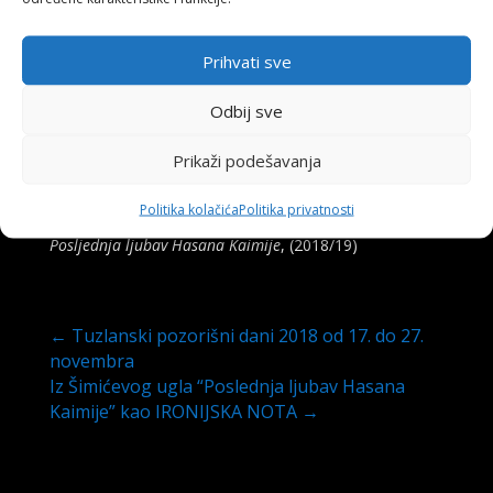
Samed Alić, Enver Hasić, Jasmina Dedić, Luka
Spasojević, Mirza Mujagić.
Prihvati sve
Odbij sve
Prikaži podešavanja
Politika kolačića
Politika privatnosti
Posljednja ljubav Hasana Kaimije
, (2018/19)
←
Tuzlanski pozorišni dani 2018 od 17. do 27.
novembra
Iz Šimićevog ugla “Poslednja ljubav Hasana
Kaimije” kao IRONIJSKA NOTA
→