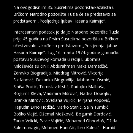
Na ovogodišnjim 35. Susretima pozorišta/kazališta u
Brčkom Narodno pozorište Tuzla će se predstaviti sa
predstavom „Posljednja ljubav Hasana Kaimije“.
Interesantan podatak je da je Narodno pozorište Tuzla
prije 45 godina na Prvim Susretima pozorišta u Brčkom
učestvovalo takođe sa predstavom „Posljednja ljubav
Hasana Kaimije“. Tog 16. marta 1974. godine glumačku
postavu Sušićevog komada u režiji Ljubomira
Miloševića su činili: Abdurahman Maks Damadžić,
Zdravko Biogradlija, Miodrag Mitrović, Viktorija
Stefanović, Desanka Biogradlija, Muharem Osmić,
Siniša Protić, Tomislav Krstić, Radojko Malbaša,
Bogumil Kleva, Vladimira Mitrović, Nadira Dobojlić,
Branka Mitrović, Svetlana Vujičić, Mirjana Popović,
Hajrudin Dino Hodžić, Marko Stanić, Salih Tumbić,
Boško Vlajić, Džemal Mešković, Bogumir Đorđević,
Žarko Velicki, Pavle Vujičić, Muhamed Obhođaš, Džida
Sulejmanagić, Mehmed Hanušić, Ibro Kalesić i Hamid