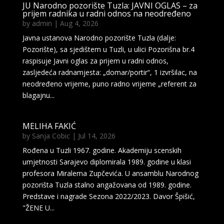
JU Narodno pozorište Tuzla: JAVNI OGLAS – za
prijem radnika u radni odnos na neodređeno
by
admin
|
Aug 4, 2026
Javna ustanova Narodno pozorište Tuzla (dalje:
Pozorište), sa sjedištem u Tuzli, u ulici Pozorišna br.4
raspisuje Javni oglas za prijem u radni odnos,
zasljedeća radnamjesta: „domar/portir“, 1 izvršilac, na
neodređeno vrijeme, puno radno vrijeme „referent za
blagajnu...
MELIHA FAKIĆ
by
Sanja Cobic
|
Jul 14, 2026
Rođena u Tuzli 1967. godine. Akademiju scenskih
umjetnosti Sarajevo diplomirala 1989. godine u klasi
profesora Miralema Zupčevića. U ansamblu Narodnog
pozorišta Tuzla stalno angažovana od 1989. godine.
Predstave i nagrade Sezona 2022/2023. Davor Špišić,
"ŽENE U...