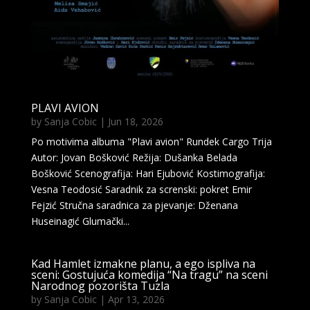
PLAVI AVION
by
Sanja Cobic
|
Jun 18, 2026
Po motivima albuma "Plavi avion" Rundek Cargo Trija
Autor: Jovan Bošković Režija: Dušanka Belada
Bošković Scenografija: Hari Ejubović Kostimografija:
Vesna Teodosić Saradnik za screnski: pokret Emir
Fejzić Stručna saradnica za pjevanje: Dženana
Huseinagić Glumački...
Kad Hamlet izmakne planu, a ego ispliva na
sceni: Gostujuća komedija “Na tragu” na sceni
Narodnog pozorišta Tuzla
by
Sanja Cobic
|
Apr 13, 2026