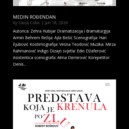
MEDIN ROĐENDAN
by
Sanja Cobic
|
Jun 18, 2026
Autorica: Zehra Hubijar Dramatizacija i dramaturgija:
Armin Behrem Režija: Ajla Bešić Scenografija: Hari
Ejubović Kostimografija: Vesna Teodosić Muzika: Mirza
Rahmanović Indigo Dizajn svjetla: Edin Džaferović
Asistentica scenografa: Alma Demirović Korepetitor:
Denis...