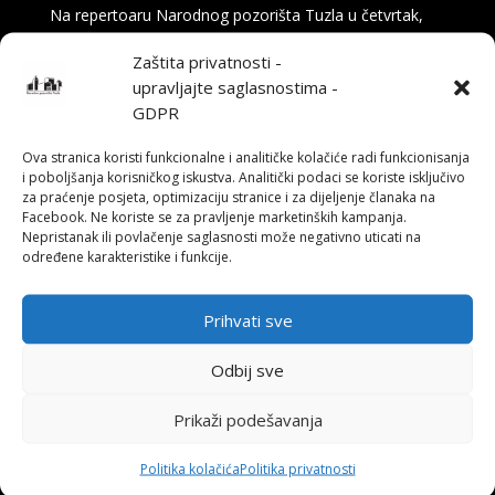
Na repertoaru Narodnog pozorišta Tuzla u četvrtak,
16. aprila u 19:30 sati, publiku očekuje komedija „Na
Zaštita privatnosti -
tragu“ – duhovita i britka priča o svemu onome što se
upravljajte saglasnostima -
(ne) dešava iza pozorišne zavjese. Tekst potpisuje
GDPR
Nikola Milojević, glumac i član ansambla...
Ova stranica koristi funkcionalne i analitičke kolačiće radi funkcionisanja
i poboljšanja korisničkog iskustva. Analitički podaci se koriste isključivo
za praćenje posjeta, optimizaciju stranice i za dijeljenje članaka na
Facebook. Ne koriste se za pravljenje marketinških kampanja.
Nepristanak ili povlačenje saglasnosti može negativno uticati na
određene karakteristike i funkcije.
Prihvati sve
Odbij sve
Prikaži podešavanja
Politika kolačića
Politika privatnosti